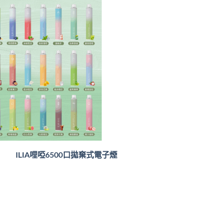
ILIA哩啞6500口
拋棄式電子煙