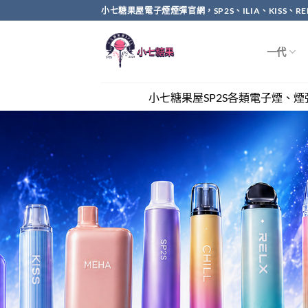
Skip
小七糖果屋電子煙煙彈官網，SP2S、ILIA、KISS、
to
content
一代
小七糖果屋SP2S各類電子煙、煙彈全網最優惠，滿兩