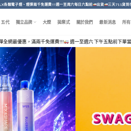
RELX各類電子煙、煙彈兩千免運費!!!週一至周六每日六點前
出貨
三天711貨到
五代
獨立品牌
大煙
拋棄式
關於我們
最新消息
所有
千免運費!!!
週一至週六 下午五點前下單當日出貨，客服回覆時間 週一