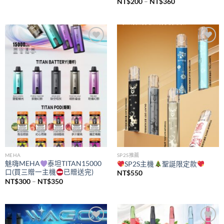
價
NT$
200
–
NT$
360
格
範
圍：
NT$200
到
NT$360
Add to
Add to
wishlist
wishlist
MEHA
SP2S推薦
魅嗨MEHA
泰坦TITAN15000
SP2S主機
聖誕限定款
口(買三贈一主機
已贈送完)
NT$
550
價
NT$
300
–
NT$
350
格
範
圍：
NT$300
到
NT$350