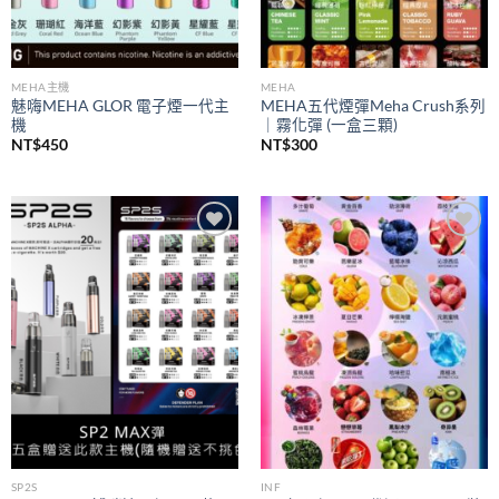
MEHA主機
MEHA
魅嗨MEHA GLOR 電子煙一代主
MEHA五代煙彈Meha Crush系列
機
｜霧化彈 (一盒三顆)
NT$
450
NT$
300
Add to
Add to
wishlist
wishlist
SP2S
INF