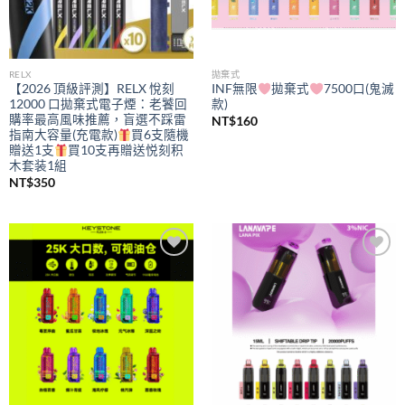
RELX
拋棄式
【2026 頂級評測】RELX 悅刻
INF無限
拋棄式
7500口(鬼滅
12000 口拋棄式電子煙：老饕回
款)
購率最高風味推薦，盲選不踩雷
NT$
160
指南大容量(充電款)
買6支隨機
贈送1支
買10支再贈送悦刻积
木套装1組
NT$
350
Add to
Add to
wishlist
wishlist