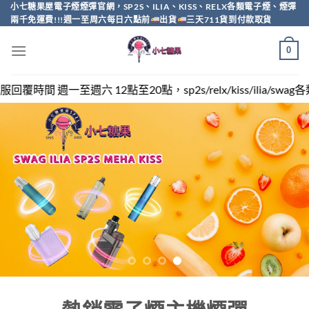
Skip
小七糖果屋電子煙煙彈官網，SP2S、ILIA、KISS、RELX各類電子煙、煙彈
兩千免運費!!!週一至周六每日六點前
出貨
三天711貨到付款取貨
to
content
0
點，sp2s/relx/kiss/ilia/swag各類電子煙煙彈買越多越