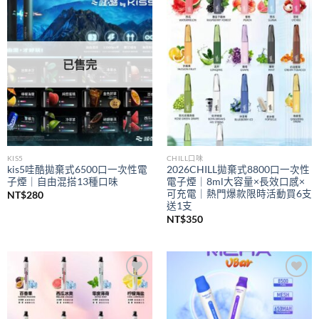
Add to
Add to
wishlist
wishlist
已售完
KIS5
CHILL口味
kis5哇酷拋棄式6500口一次性電
2026CHILL拋棄式8800口一次性
子煙｜自由混搭13種口味
電子煙｜8ml大容量×長效口感×
可充電｜熱門爆款限時活動買6支
NT$
280
送1支
NT$
350
Add to
Add to
wishlist
wishlist