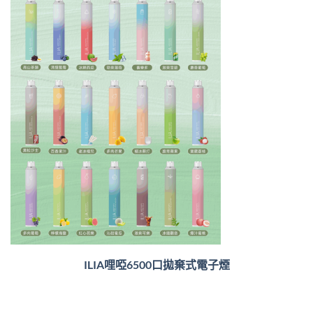
ILIA哩啞6500口
拋棄式電子煙