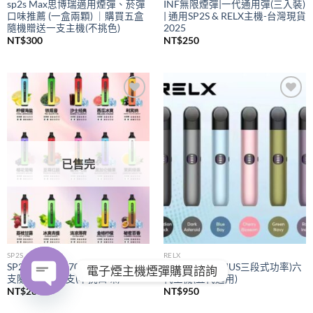
sp2s Max思博瑞適用煙彈、菸彈
INF無限煙彈|一代通用彈(三入裝)
口味推薦 (一盒兩顆) ｜購買五盒
| 通用SP2S & RELX主機-台灣現貨
隨機贈送一支主機(不挑色)
2025
NT$
300
NT$
250
Add to
Add to
wishlist
wishlist
已售完
SP2S
RELX
SP2S拋棄式
7000口｜購買五
RELX悅刻
(PIUS三段式功率)六
電子煙主機煙彈購買諮詢
支隨機贈送一支(不挑口味)
代主機(五代通用)
NT$
280
NT$
950
OPEN