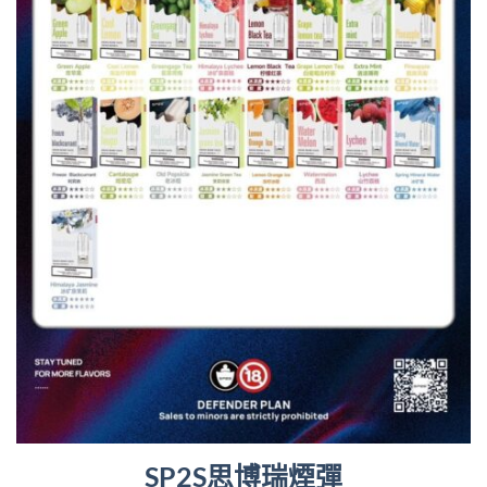
SP2S思博瑞煙彈