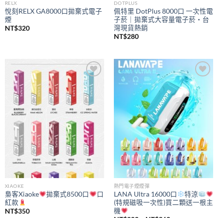
RELX
DOTPLUS
悅刻RELX GA8000口拋棄式電子
佩特里 DotPlus 8000口 一次性電
煙
子菸｜拋棄式大容量電子菸・台
灣現貨熱銷
NT$
320
NT$
280
Add to
Add to
wishlist
wishlist
XIAOKE
熱門電子煙煙彈
梟客Xiaoke
拋棄式8500口
口
LANA Ultra 16000口
特涼
紅款
(特規磁吸一次性)買二顆送一根主
機
NT$
350