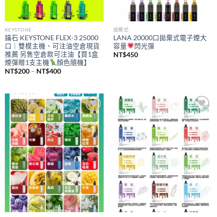
KEYSTONE
拋棄式
鑰石 KEYSTONE FLEX-3 25000
LANA 20000口拋棄式電子煙大
口｜雙模主機、可注油空倉現貨
容量
閃光彈
推薦 另售空倉款可注油【買1盒
NT$
450
煙彈贈1支主機
顏色隨機】
價
NT$
200
–
NT$
400
格
範
圍：
NT$200
到
NT$400
Add to
Add to
wishlist
wishlist