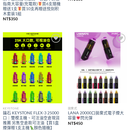
指南大容量(充電款)
買6支隨機
贈送1支
買10支再贈送悦刻积
木套装1組
NT$
350
Add to
Add to
wishlist
wishlist
KEYSTONE
拋棄式
鑰石 KEYSTONE FLEX-3 25000
LANA 20000口拋棄式電子煙大
口｜雙模主機、可注油空倉現貨
容量
閃光彈
推薦 另售空倉款可注油【買1盒
NT$
450
煙彈贈1支主機
顏色隨機】