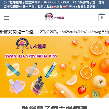
Skip
小七糖果屋電子煙煙彈官網，SP2S、ILIA、KISS、RELX各類電子煙、煙彈
兩千免運費!!!週一至周六每日六點前
出貨
三天711貨到付款取貨
to
content
0
，sp2s/relx/kiss/ilia/swag各類電子煙煙彈買越多越便