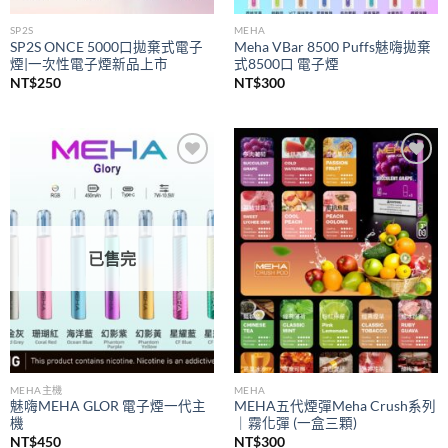
SP2S
MEHA
SP2S ONCE 5000口拋棄式電子
Meha VBar 8500 Puffs魅嗨拋棄
煙|一次性電子煙新品上市
式8500口 電子煙
NT$
250
NT$
300
Add to
Add to
wishlist
wishlist
已售完
MEHA主機
MEHA
魅嗨MEHA GLOR 電子煙一代主
MEHA五代煙彈Meha Crush系列
機
｜霧化彈 (一盒三顆)
NT$
450
NT$
300