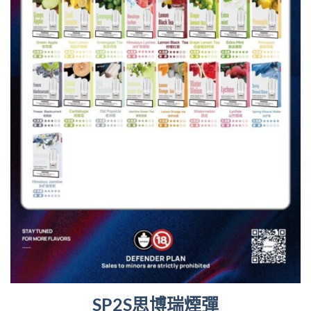
SP2S思博瑞煙彈