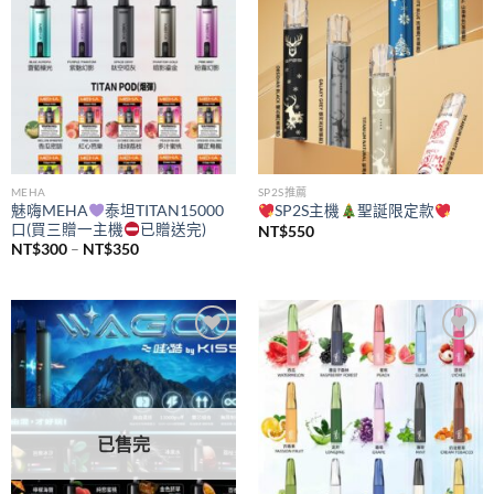
MEHA
SP2S推薦
魅嗨MEHA
泰坦TITAN15000
SP2S主機
聖誕限定款
口(買三贈一主機
已贈送完)
NT$
550
價
NT$
300
–
NT$
350
格
範
圍：
NT$300
到
NT$350
Add to
Add to
wishlist
wishlist
已售完