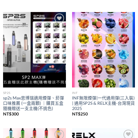
Add to
Add to
wishlist
wishlist
SP2S
INF
sp2s Max思博瑞適用煙彈、菸彈
INF無限煙彈|一代通用彈(三入裝)
口味推薦 (一盒兩顆) ｜購買五盒
| 通用SP2S & RELX主機-台灣現貨
隨機贈送一支主機(不挑色)
2025
NT$
300
NT$
250