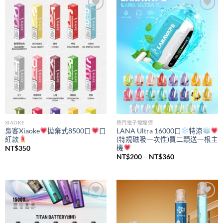
Add to
Add to
wishlist
wishlist
XIAOKE
熱門電子煙煙彈
梟客Xiaoke
拋棄式8500口
口
LANA Ultra 16000口
特涼
紅款
(特規磁吸一次性)買二顆送一根主
機
NT$
350
價
NT$
200
–
NT$
360
格
範
圍：
NT$200
到
NT$360
Add to
Add to
wishlist
wishlist