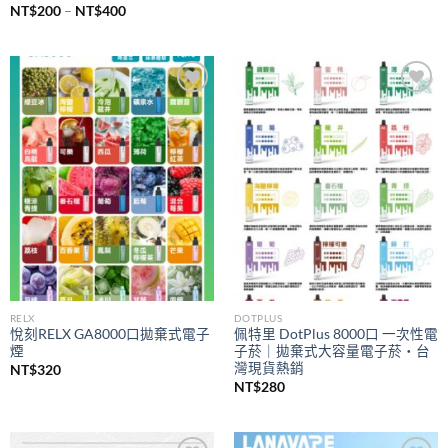
價
NT$
200
–
NT$
400
格
範
圍：
NT$200
到
NT$400
Add to
Add to
wishlist
wishlist
RELX
DOTPLUS
悅刻RELX GA8000口拋棄式電子
佩特里 DotPlus 8000口 一次性電
煙
子菸｜拋棄式大容量電子菸・台
灣現貨熱銷
NT$
320
NT$
280