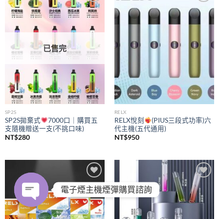
Add to
Add to
wishlist
wishlist
已售完
SP2S
RELX
SP2S拋棄式
7000口｜購買五
RELX悅刻
(PIUS三段式功率)六
支隨機贈送一支(不挑口味)
代主機(五代通用)
NT$
280
NT$
950
Add to
Add to
電子煙主機煙彈購買諮詢
wishlist
wishlist
OPEN