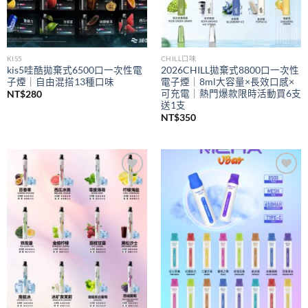
KIS5
CHILL口味
kis5哇酷拋棄式6500口一次性電
2026CHILL拋棄式8800口一次性
子煙｜自由混搭13種口味
電子煙｜8ml大容量×長效口感×
可充電｜熱門爆款限時活動買6支
NT$
280
送1支
NT$
350
Add to
Add to
wishlist
wishlist