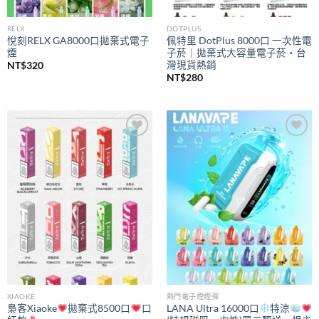
RELX
DOTPLUS
悅刻RELX GA8000口拋棄式電子
佩特里 DotPlus 8000口 一次性電
煙
子菸｜拋棄式大容量電子菸・台
灣現貨熱銷
NT$
320
NT$
280
Add to
Add to
wishlist
wishlist
XIAOKE
熱門電子煙煙彈
梟客Xiaoke
拋棄式8500口
口
LANA Ultra 16000口
特涼