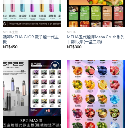
MEHA主機
MEHA
魅嗨MEHA GLOR 電子煙一代主
MEHA五代煙彈Meha Crush系列
機
｜霧化彈 (一盒三顆)
NT$
450
NT$
300
Add to
Add to
wishlist
wishlist