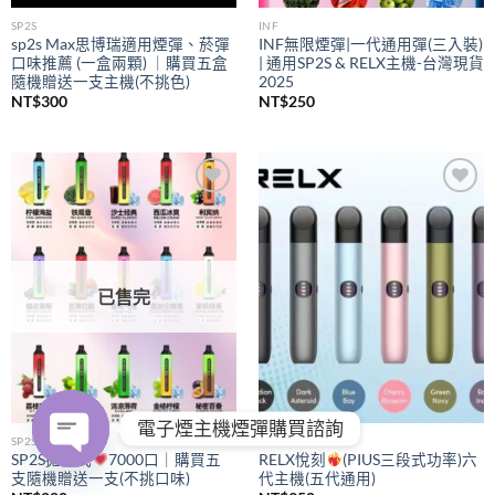
SP2S
INF
sp2s Max思博瑞適用煙彈、菸彈
INF無限煙彈|一代通用彈(三入裝)
口味推薦 (一盒兩顆) ｜購買五盒
| 通用SP2S & RELX主機-台灣現貨
隨機贈送一支主機(不挑色)
2025
NT$
300
NT$
250
Add to
Add to
wishlist
wishlist
已售完
電子煙主機煙彈購買諮詢
SP2S
RELX
SP2S拋棄式
7000口｜購買五
RELX悅刻
(PIUS三段式功率)六
支隨機贈送一支(不挑口味)
代主機(五代通用)
OPEN