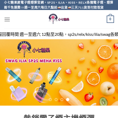
Skip
小七糖果屋電子煙煙彈官網，SP2S、ILIA、KISS、RELX各類電子煙、煙彈
兩千免運費!!!週一至周六每日六點前
出貨
三天711貨到付款取貨
to
content
0
20點，sp2s/relx/kiss/ilia/swag各類電子煙煙彈買