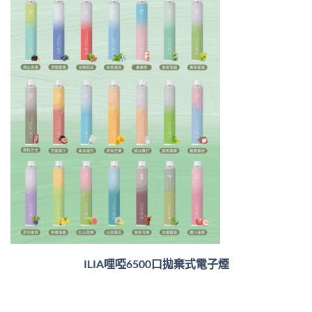
ILIA哩啞6500口
拋棄式電子煙