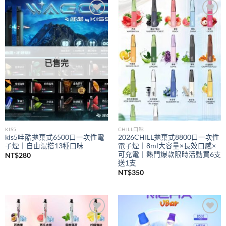
到
NT$350
Add to
Add to
wishlist
wishlist
已售完
KIS5
CHILL口味
kis5哇酷拋棄式6500口一次性電
2026CHILL拋棄式8800口一次性
子煙｜自由混搭13種口味
電子煙｜8ml大容量×長效口感×
可充電｜熱門爆款限時活動買6支
NT$
280
送1支
NT$
350
Add to
Add to