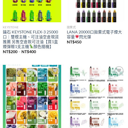
KEYSTONE
拋棄式
鑰石 KEYSTONE FLEX-3 25000
LANA 20000口拋棄式電子煙大
口｜雙模主機、可注油空倉現貨
容量
閃光彈
推薦 另售空倉款可注油【買1盒
NT$
450
煙彈贈1支主機
顏色隨機】
價
NT$
200
–
NT$
400
格
範
圍：
NT$200
到
NT$400
Add to
Add to
wishlist
wishlist