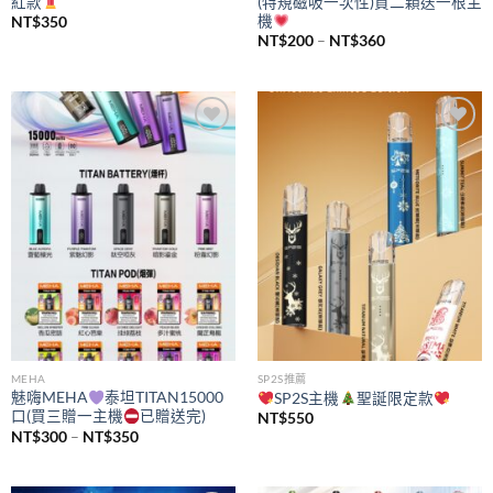
紅款
(特規磁吸一次性)買二顆送一根主
機
NT$
350
價
NT$
200
–
NT$
360
格
範
圍：
NT$200
到
NT$360
Add to
Add to
wishlist
wishlist
MEHA
SP2S推薦
魅嗨MEHA
泰坦TITAN15000
SP2S主機
聖誕限定款
口(買三贈一主機
已贈送完)
NT$
550
價
NT$
300
–
NT$
350
格
範
圍：
NT$300