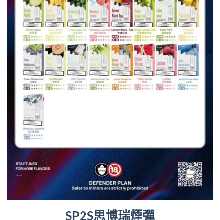
SP2S思博瑞煙彈