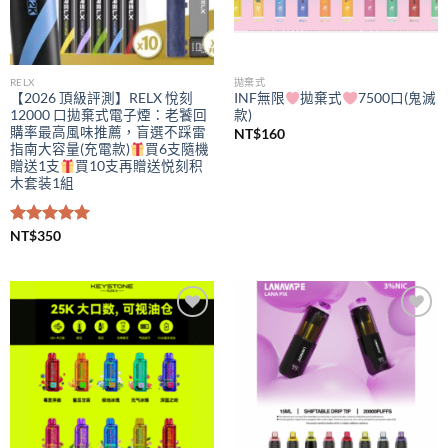
RELX
拋棄式
【2026 頂級評測】RELX 悅刻
INF無限
拋棄式
7500口(鬼滅
12000 口拋棄式電子煙：老饕回
款)
購率最高風味推薦，盲選不踩雷
NT$
160
指南大容量(充電款)
買6支隨機
贈送1支
買10支再贈送悦刻积
木套装1組
評分
NT$
350
5.00
滿分 5
Add to
Add to
wishlist
wishlist