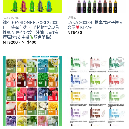
KEYSTONE
拋棄式
鑰石 KEYSTONE FLEX-3 25000
LANA 20000口拋棄式電子煙大
口｜雙模主機、可注油空倉現貨
容量
閃光彈
推薦 另售空倉款可注油【買1盒
NT$
450
煙彈贈1支主機
顏色隨機】
價
NT$
200
–
NT$
400
格
範
圍：
NT$200
到
NT$400
Add to
Add to
wishlist
wishlist