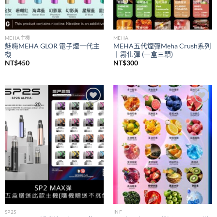
MEHA主機
MEHA
魅嗨MEHA GLOR 電子煙一代主
MEHA五代煙彈Meha Crush系列
機
｜霧化彈 (一盒三顆)
NT$
450
NT$
300
Add to
Add to
wishlist
wishlist
SP2S
INF