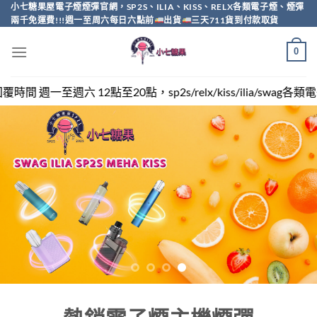
Skip
小七糖果屋電子煙煙彈官網，SP2S、ILIA、KISS、RELX各類電子煙、煙彈
兩千免運費!!!週一至周六每日六點前
出貨
三天711貨到付款取貨
to
content
0
sp2s/relx/kiss/ilia/swag各類電子煙煙彈買越多越便宜