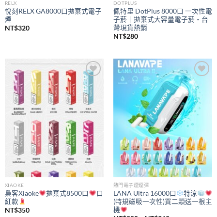
RELX
DOTPLUS
悅刻RELX GA8000口拋棄式電子
佩特里 DotPlus 8000口 一次性電
煙
子菸｜拋棄式大容量電子菸・台
灣現貨熱銷
NT$
320
NT$
280
Add to
Add to
wishlist
wishlist
XIAOKE
熱門電子煙煙彈
梟客Xiaoke
拋棄式8500口
口
LANA Ultra 16000口
特涼
紅款
(特規磁吸一次性)買二顆送一根主
機
NT$
350