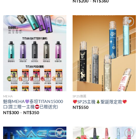
價
NT$
200
–
NT$
360
格
範
圍：
NT$200
到
NT$360
Add to
Add to
wishlist
wishlist
MEHA
SP2S推薦
魅嗨MEHA
泰坦TITAN15000
SP2S主機
聖誕限定款
口(買三贈一主機
已贈送完)
NT$
550
價
NT$
300
–
NT$
350
格
範
圍：
NT$300
到
NT$350