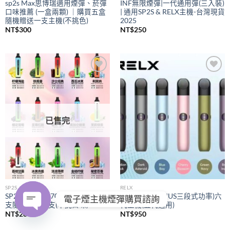
sp2s Max思博瑞適用煙彈、菸彈
INF無限煙彈|一代通用彈(三入裝)
口味推薦 (一盒兩顆) ｜購買五盒
| 通用SP2S & RELX主機-台灣現貨
隨機贈送一支主機(不挑色)
2025
NT$
300
NT$
250
Add to
Add to
wishlist
wishlist
已售完
SP2S
RELX
SP2S拋棄式
7000口｜購買五
RELX悅刻
(PIUS三段式功率)六
電子煙主機煙彈購買諮詢
支隨機贈送一支(不挑口味)
代主機(五代通用)
NT$
280
NT$
950
OPEN