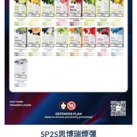
SP2S思博瑞煙彈