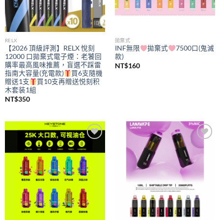
RELX
拋棄式
【2026 頂級評測】RELX 悅刻
INF無限
拋棄式
7500口(鬼滅
12000 口拋棄式電子煙：老饕回
款)
購率最高風味推薦，盲選不踩雷
NT$
160
指南大容量(充電款)
買6支隨機
贈送1支
買10支再贈送悦刻积
木套装1組
NT$
350
Add to
Add to
wishlist
wishlist