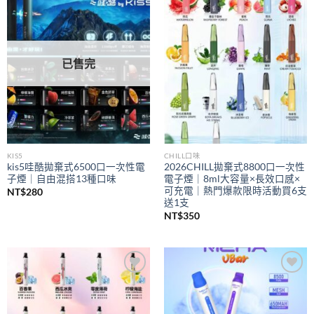
Add to
Add to
wishlist
wishlist
已售完
KIS5
CHILL口味
kis5哇酷拋棄式6500口一次性電
2026CHILL拋棄式8800口一次性
子煙｜自由混搭13種口味
電子煙｜8ml大容量×長效口感×
可充電｜熱門爆款限時活動買6支
NT$
280
送1支
NT$
350
Add to
Add to
wishlist
wishlist