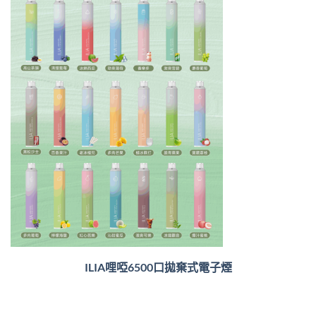
ILIA哩啞6500口
拋棄式電子煙