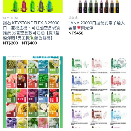
KEYSTONE
拋棄式
鑰石 KEYSTONE FLEX-3 25000
LANA 20000口拋棄式電子煙大
口｜雙模主機、可注油空倉現貨
容量
閃光彈
推薦 另售空倉款可注油【買1盒
NT$
450
煙彈贈1支主機
顏色隨機】
價
NT$
200
–
NT$
400
格
範
圍：
NT$200
到
NT$400
Add to
Add to
wishlist
wishlist