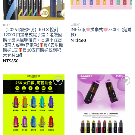
RELX
拋棄式
【2026 頂級評測】RELX 悅刻
INF無限
拋棄式
7500口(鬼滅
12000 口拋棄式電子煙：老饕回
款)
購率最高風味推薦，盲選不踩雷
NT$
160
指南大容量(充電款)
買6支隨機
贈送1支
買10支再贈送悦刻积
木套装1組
NT$
350
Add to
Add to
wishlist
wishlist