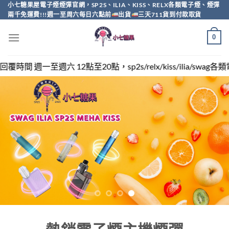
Skip
小七糖果屋電子煙煙彈官網，SP2S、ILIA、KISS、RELX各類電子煙、煙彈
兩千免運費!!!週一至周六每日六點前
出貨
三天711貨到付款取貨
to
content
0
，sp2s/relx/kiss/ilia/swag各類電子煙煙彈買越多越便