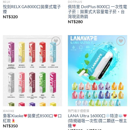
RELX
DOTPLUS
悅刻RELX GA8000口拋棄式電子
佩特里 DotPlus 8000口 一次性電
煙
子菸｜拋棄式大容量電子菸・台
灣現貨熱銷
NT$
320
NT$
280
Add to
Add to
wishlist
wishlist
XIAOKE
熱門電子煙煙彈
梟客Xiaoke
拋棄式8500口
口
LANA Ultra 16000口
特涼
紅款
(特規磁吸一次性)買二顆送一根主
機
NT$
350