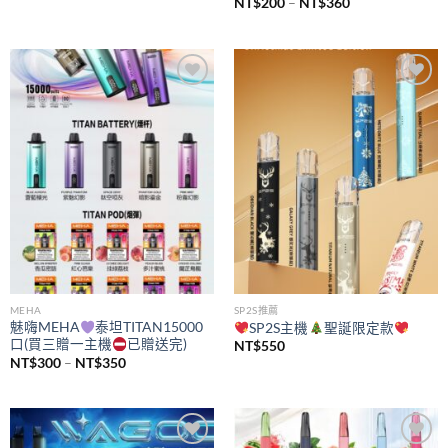
價
NT$
200
–
NT$
360
格
範
圍：
NT$200
到
NT$360
Add to
Add to
wishlist
wishlist
MEHA
SP2S推薦
魅嗨MEHA
泰坦TITAN15000
SP2S主機
聖誕限定款
口(買三贈一主機
已贈送完)
NT$
550
價
NT$
300
–
NT$
350
格
範
圍：
NT$300
到
NT$350