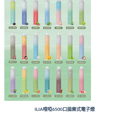
ILIA哩啞6500口
拋棄式電子煙