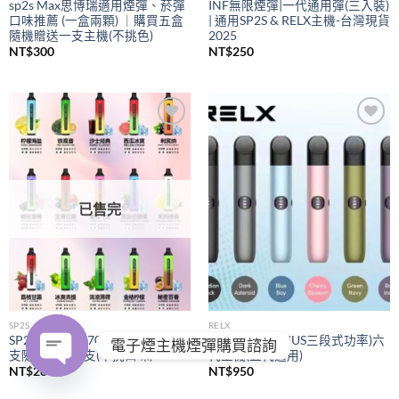
sp2s Max思博瑞適用煙彈、菸彈
INF無限煙彈|一代通用彈(三入裝)
口味推薦 (一盒兩顆) ｜購買五盒
| 通用SP2S & RELX主機-台灣現貨
隨機贈送一支主機(不挑色)
2025
NT$
300
NT$
250
Add to
Add to
wishlist
wishlist
已售完
SP2S
RELX
SP2S拋棄式
7000口｜購買五
RELX悅刻
(PIUS三段式功率)六
電子煙主機煙彈購買諮詢
支隨機贈送一支(不挑口味)
代主機(五代通用)
NT$
280
NT$
950
OPEN