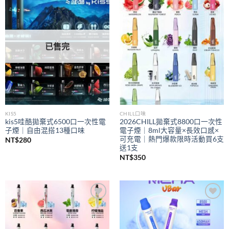
Add to
Add to
wishlist
wishlist
已售完
KIS5
CHILL口味
kis5哇酷拋棄式6500口一次性電
2026CHILL拋棄式8800口一次性
子煙｜自由混搭13種口味
電子煙｜8ml大容量×長效口感×
可充電｜熱門爆款限時活動買6支
NT$
280
送1支
NT$
350
Add to
Add to
wishlist
wishlist