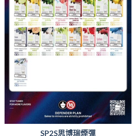
SP2S思博瑞煙彈