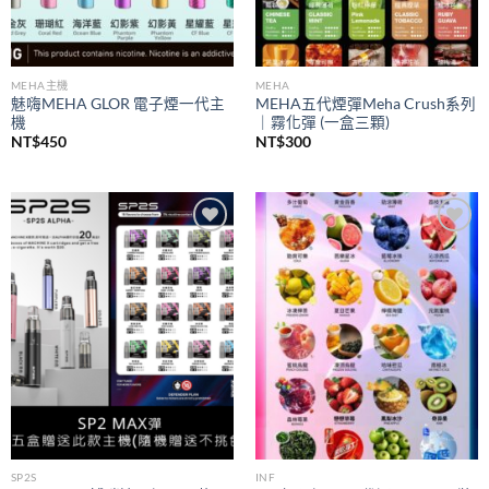
MEHA主機
MEHA
魅嗨MEHA GLOR 電子煙一代主
MEHA五代煙彈Meha Crush系列
機
｜霧化彈 (一盒三顆)
NT$
450
NT$
300
Add to
Add to
wishlist
wishlist
SP2S
INF