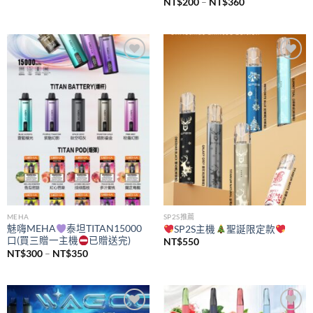
價
NT$
200
–
NT$
360
格
範
圍：
NT$200
到
NT$360
Add to
Add to
wishlist
wishlist
MEHA
SP2S推薦
魅嗨MEHA
泰坦TITAN15000
SP2S主機
聖誕限定款
口(買三贈一主機
已贈送完)
NT$
550
價
NT$
300
–
NT$
350
格
範
圍：
NT$300
到
NT$350