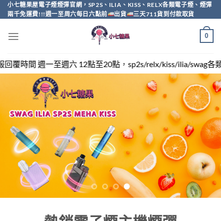
Skip
小七糖果屋電子煙煙彈官網，SP2S、ILIA、KISS、RELX各類電子煙、煙彈
兩千免運費!!!週一至周六每日六點前
出貨
三天711貨到付款取貨
to
content
0
，sp2s/relx/kiss/ilia/swag各類電子煙煙彈買越多越便