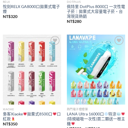
RELX
DOTPLUS
悅刻RELX GA8000口拋棄式電子
佩特里 DotPlus 8000口 一次性電
煙
子菸｜拋棄式大容量電子菸・台
灣現貨熱銷
NT$
320
NT$
280
Add to
Add to
wishlist
wishlist
XIAOKE
熱門電子煙煙彈
梟客Xiaoke
拋棄式8500口
口
LANA Ultra 16000口
特涼
紅款
(特規磁吸一次性)買二顆送一根主
機
NT$
350