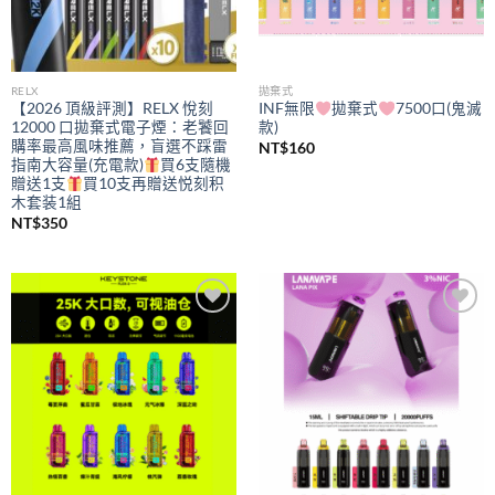
RELX
拋棄式
【2026 頂級評測】RELX 悅刻
INF無限
拋棄式
7500口(鬼滅
12000 口拋棄式電子煙：老饕回
款)
購率最高風味推薦，盲選不踩雷
NT$
160
指南大容量(充電款)
買6支隨機
贈送1支
買10支再贈送悦刻积
木套装1組
NT$
350
Add to
Add to
wishlist
wishlist