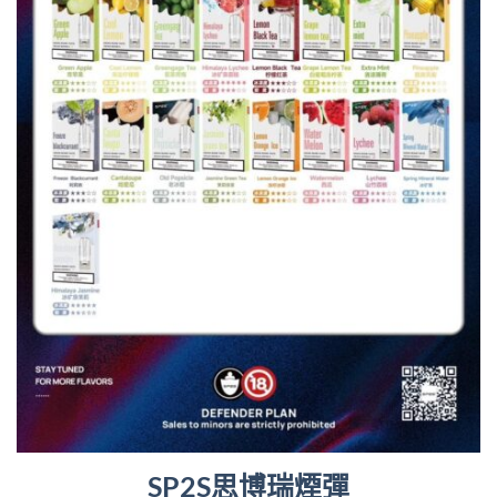
SP2S思博瑞煙彈