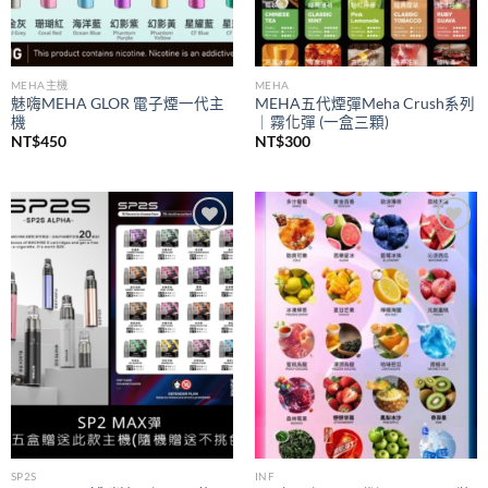
MEHA主機
MEHA
魅嗨MEHA GLOR 電子煙一代主
MEHA五代煙彈Meha Crush系列
機
｜霧化彈 (一盒三顆)
NT$
450
NT$
300
Add to
Add to
wishlist
wishlist
SP2S
INF