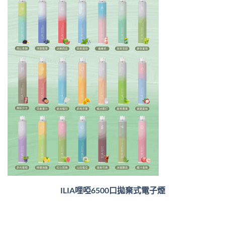
ILIA哩啞6500口
拋棄式電子煙