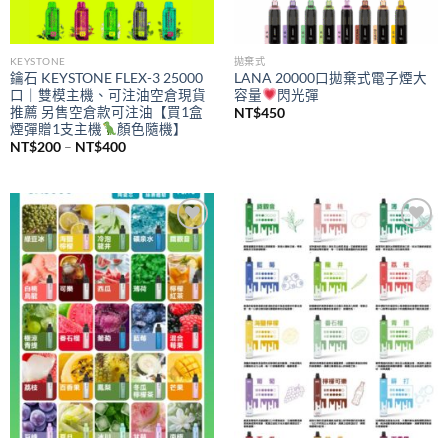
KEYSTONE
拋棄式
鑰石 KEYSTONE FLEX-3 25000
LANA 20000口拋棄式電子煙大
口｜雙模主機、可注油空倉現貨
容量
閃光彈
推薦 另售空倉款可注油【買1盒
NT$
450
煙彈贈1支主機
顏色隨機】
價
NT$
200
–
NT$
400
格
範
圍：
NT$200
到
NT$400
Add to
Add to
wishlist
wishlist