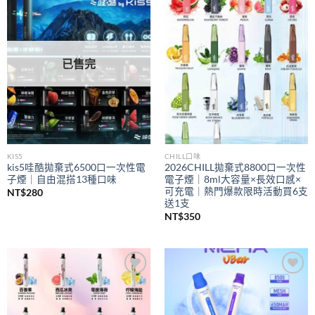
Add to
Add to
wishlist
wishlist
已售完
KIS5
CHILL口味
kis5哇酷拋棄式6500口一次性電
2026CHILL拋棄式8800口一次性
子煙｜自由混搭13種口味
電子煙｜8ml大容量×長效口感×
可充電｜熱門爆款限時活動買6支
NT$
280
送1支
NT$
350
Add to
Add to
wishlist
wishlist