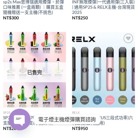
sp2s Max思博瑞適用煙彈、菸彈
INF無限煙彈|一代通用彈(三入裝)
口味推薦 (一盒兩顆) ｜購買五盒
| 通用SP2S & RELX主機-台灣現貨
隨機贈送一支主機(不挑色)
2025
NT$
300
NT$
250
Add to
Add to
wishlist
wishlist
已售完
SP2S
RELX
SP2S拋棄式
7000口｜購買五
RELX悅刻
(PIUS三段式功率)六
電子煙主機煙彈購買諮詢
支隨機贈送一支(不挑口味)
代主機(五代通用)
NT$
280
NT$
950
OPEN