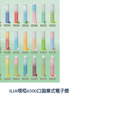
ILIA哩啞6500口
拋棄式電子煙