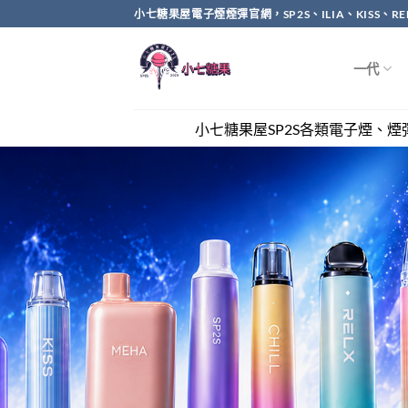
Skip
小七糖果屋電子煙煙彈官網，SP2S、ILIA、KISS、
to
content
一代
小七糖果屋SP2S各類電子煙、煙彈全網最優惠，滿兩