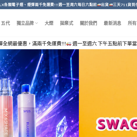
RELX各類電子煙、煙彈兩千免運費!!!週一至周六每日六點前
出貨
三天711貨到
五代
獨立品牌
大煙
拋棄式
關於我們
最新消息
所有
千免運費!!!
週一至週六 下午五點前下單當日出貨，客服回覆時間 週一至