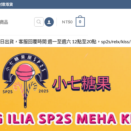
付款取貨
0
NT$
0
商品
週六 12點至20點，sp2s/relx/kiss/ilia/swag各