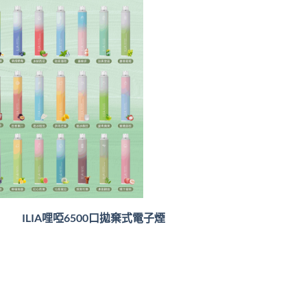
ILIA哩啞6500口
拋棄式電子煙