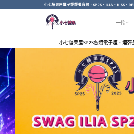
Skip
小七糖果屋電子煙煙彈官網，SP2S、ILIA、KISS、
to
content
一代
小七糖果屋SP2S各類電子煙、煙彈全網最優惠，滿兩