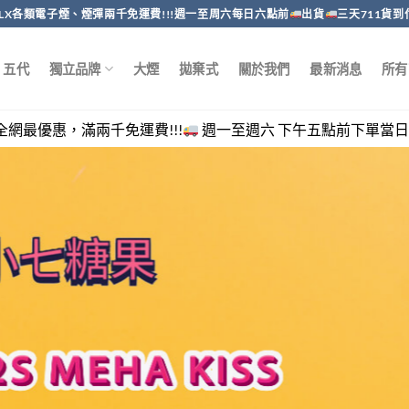
RELX各類電子煙、煙彈兩千免運費!!!週一至周六每日六點前
出貨
三天711貨到
五代
獨立品牌
大煙
拋棄式
關於我們
最新消息
所有
千免運費!!!
週一至週六 下午五點前下單當日出貨，客服回覆時間 週一