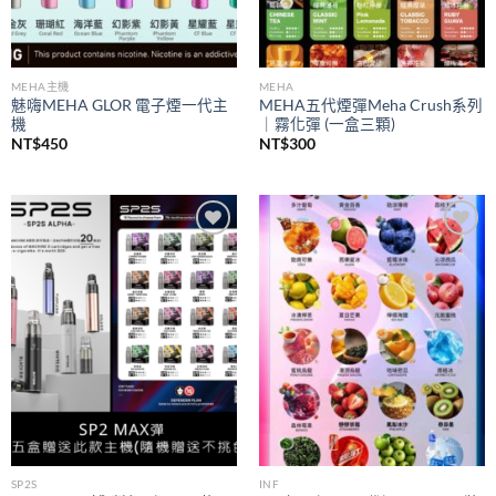
MEHA主機
MEHA
魅嗨MEHA GLOR 電子煙一代主
MEHA五代煙彈Meha Crush系列
機
｜霧化彈 (一盒三顆)
NT$
450
NT$
300
Add to
Add to
wishlist
wishlist
SP2S
INF