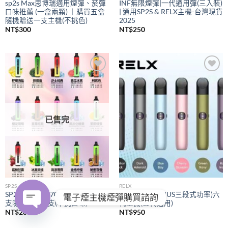
sp2s Max思博瑞適用煙彈、菸彈
INF無限煙彈|一代通用彈(三入裝)
口味推薦 (一盒兩顆) ｜購買五盒
| 通用SP2S & RELX主機-台灣現貨
隨機贈送一支主機(不挑色)
2025
NT$
300
NT$
250
Add to
Add to
wishlist
wishlist
已售完
SP2S
RELX
SP2S拋棄式
7000口｜購買五
RELX悅刻
(PIUS三段式功率)六
電子煙主機煙彈購買諮詢
支隨機贈送一支(不挑口味)
代主機(五代通用)
NT$
280
NT$
950
OPEN