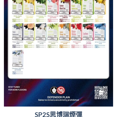
SP2S思博瑞煙彈