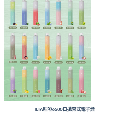
ILIA哩啞6500口
拋棄式電子煙