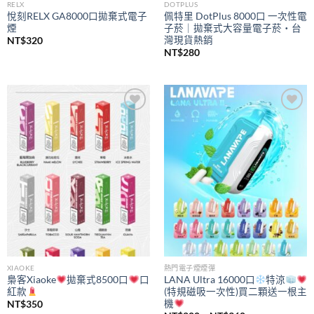
RELX
DOTPLUS
悅刻RELX GA8000口拋棄式電子
佩特里 DotPlus 8000口 一次性電
煙
子菸｜拋棄式大容量電子菸・台
灣現貨熱銷
NT$
320
NT$
280
Add to
Add to
wishlist
wishlist
XIAOKE
熱門電子煙煙彈
梟客Xiaoke
拋棄式8500口
口
LANA Ultra 16000口
特涼
紅款
(特規磁吸一次性)買二顆送一根主
機
NT$
350