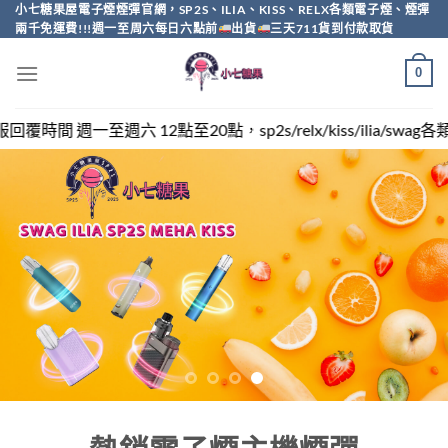
Skip
小七糖果屋電子煙煙彈官網，SP2S、ILIA、KISS、RELX各類電子煙、煙彈
兩千免運費!!!週一至周六每日六點前
出貨
三天711貨到付款取貨
to
content
0
，sp2s/relx/kiss/ilia/swag各類電子煙煙彈買越多越