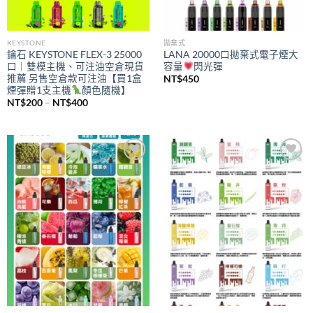
KEYSTONE
拋棄式
鑰石 KEYSTONE FLEX-3 25000
LANA 20000口拋棄式電子煙大
口｜雙模主機、可注油空倉現貨
容量
閃光彈
推薦 另售空倉款可注油【買1盒
NT$
450
煙彈贈1支主機
顏色隨機】
價
NT$
200
–
NT$
400
格
範
圍：
NT$200
到
NT$400
Add to
Add to
wishlist
wishlist