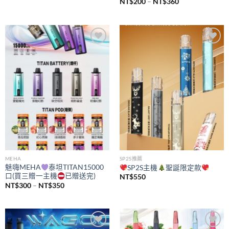
價
NT$
200
–
NT$
360
格
範
圍：
NT$200
到
NT$360
Add to
Add to
wishlist
wishlist
MEHA
SP2S推薦
魅嗨MEHA
泰坦TITAN15000
SP2S主機
聖誕限定款
口(買三贈一主機
已贈送完)
NT$
550
價
NT$
300
–
NT$
350
格
範
圍：
NT$300
到
NT$350