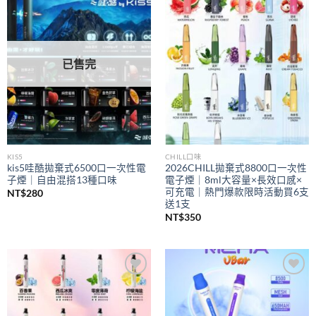
Add to
Add to
wishlist
wishlist
已售完
KIS5
CHILL口味
kis5哇酷拋棄式6500口一次性電
2026CHILL拋棄式8800口一次性
子煙｜自由混搭13種口味
電子煙｜8ml大容量×長效口感×
可充電｜熱門爆款限時活動買6支
NT$
280
送1支
NT$
350
Add to
Add to
wishlist
wishlist