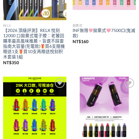
RELX
拋棄式
【2026 頂級評測】RELX 悅刻
INF無限
拋棄式
7500口(鬼滅
12000 口拋棄式電子煙：老饕回
款)
購率最高風味推薦，盲選不踩雷
NT$
160
指南大容量(充電款)
買6支隨機
贈送1支
買10支再贈送悦刻积
木套装1組
NT$
350
Add to
Add to
wishlist
wishlist