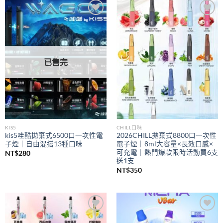
到
NT$350
Add to
Add to
wishlist
wishlist
已售完
KIS5
CHILL口味
kis5哇酷拋棄式6500口一次性電
2026CHILL拋棄式8800口一次性
子煙｜自由混搭13種口味
電子煙｜8ml大容量×長效口感×
可充電｜熱門爆款限時活動買6支
NT$
280
送1支
NT$
350
Add to
Add to