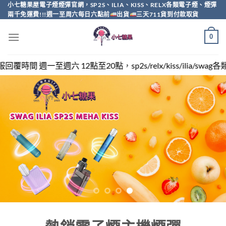
Skip
小七糖果屋電子煙煙彈官網，SP2S、ILIA、KISS、RELX各類電子煙、煙彈
兩千免運費!!!週一至周六每日六點前
出貨
三天711貨到付款取貨
to
content
0
，sp2s/relx/kiss/ilia/swag各類電子煙煙彈買越多越