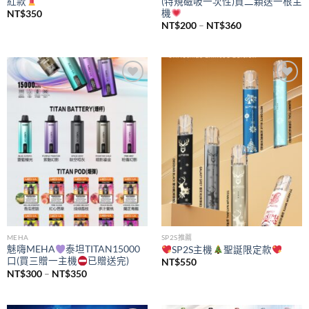
紅款
(特規磁吸一次性)買二顆送一根主
機
NT$
350
價
NT$
200
–
NT$
360
格
範
圍：
NT$200
到
NT$360
Add to
Add to
wishlist
wishlist
MEHA
SP2S推薦
魅嗨MEHA
泰坦TITAN15000
SP2S主機
聖誕限定款
口(買三贈一主機
已贈送完)
NT$
550
價
NT$
300
–
NT$
350
格
範
圍：
NT$300