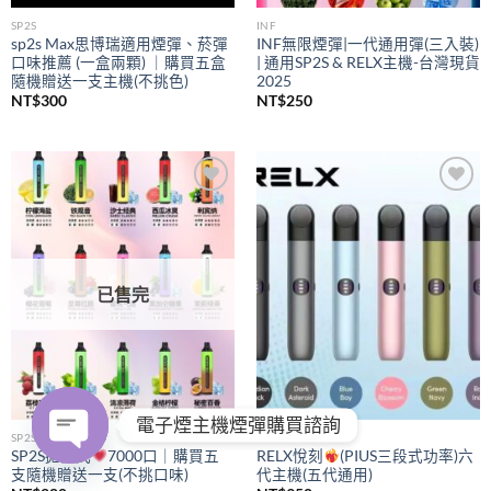
SP2S
INF
sp2s Max思博瑞適用煙彈、菸彈
INF無限煙彈|一代通用彈(三入裝)
口味推薦 (一盒兩顆) ｜購買五盒
| 通用SP2S & RELX主機-台灣現貨
隨機贈送一支主機(不挑色)
2025
NT$
300
NT$
250
Add to
Add to
wishlist
wishlist
已售完
電子煙主機煙彈購買諮詢
SP2S
RELX
SP2S拋棄式
7000口｜購買五
RELX悅刻
(PIUS三段式功率)六
支隨機贈送一支(不挑口味)
代主機(五代通用)
OPEN