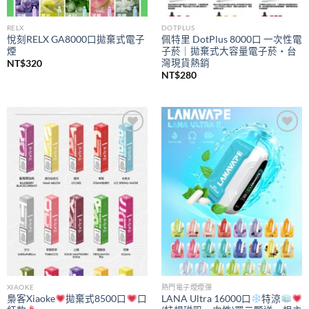
RELX
DOTPLUS
悅刻RELX GA8000口拋棄式電子
佩特里 DotPlus 8000口 一次性電
煙
子菸｜拋棄式大容量電子菸・台
灣現貨熱銷
NT$
320
NT$
280
Add to
Add to
wishlist
wishlist
XIAOKE
熱門電子煙煙彈
梟客Xiaoke
拋棄式8500口
口
LANA Ultra 16000口
特涼