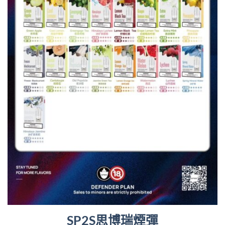
SP2S思博瑞煙彈