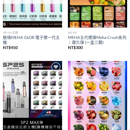
MEHA主機
MEHA
魅嗨MEHA GLOR 電子煙一代主
MEHA五代煙彈Meha Crush系列
機
｜霧化彈 (一盒三顆)
NT$
450
NT$
300
Add to
Add to
wishlist
wishlist