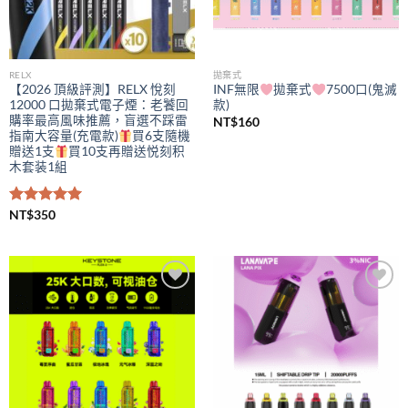
RELX
拋棄式
【2026 頂級評測】RELX 悅刻
INF無限
拋棄式
7500口(鬼滅
12000 口拋棄式電子煙：老饕回
款)
購率最高風味推薦，盲選不踩雷
NT$
160
指南大容量(充電款)
買6支隨機
贈送1支
買10支再贈送悦刻积
木套装1組
評分
NT$
350
5.00
滿分 5
Add to
Add to
wishlist
wishlist