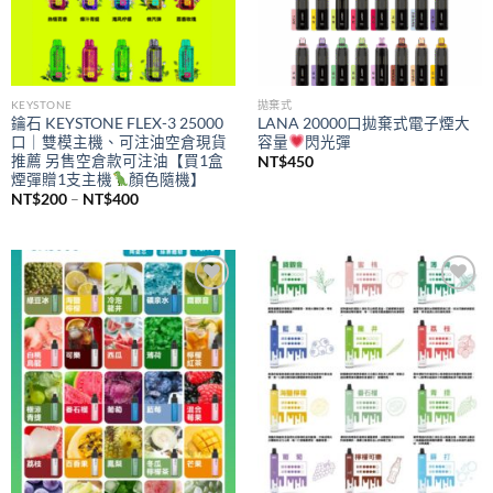
KEYSTONE
拋棄式
鑰石 KEYSTONE FLEX-3 25000
LANA 20000口拋棄式電子煙大
口｜雙模主機、可注油空倉現貨
容量
閃光彈
推薦 另售空倉款可注油【買1盒
NT$
450
煙彈贈1支主機
顏色隨機】
價
NT$
200
–
NT$
400
格
範
圍：
NT$200
到
NT$400
Add to
Add to
wishlist
wishlist