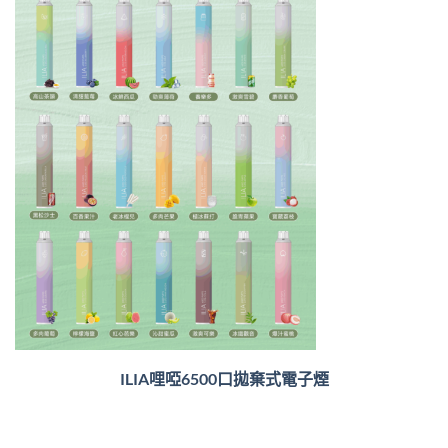
ILIA哩啞6500口
拋棄式電子煙