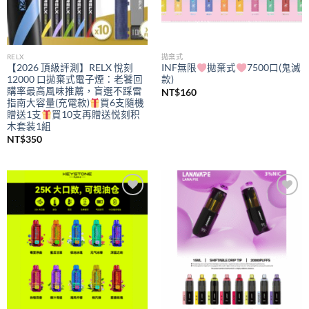
RELX
拋棄式
【2026 頂級評測】RELX 悅刻
INF無限
拋棄式
7500口(鬼滅
12000 口拋棄式電子煙：老饕回
款)
購率最高風味推薦，盲選不踩雷
NT$
160
指南大容量(充電款)
買6支隨機
贈送1支
買10支再贈送悦刻积
木套装1組
NT$
350
Add to
Add to
wishlist
wishlist