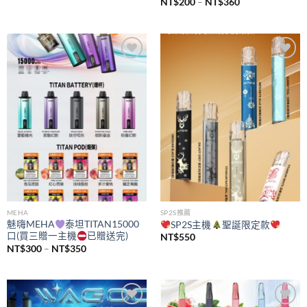
價
NT$
200
–
NT$
360
格
範
圍：
NT$200
到
NT$360
Add to
Add to
wishlist
wishlist
MEHA
SP2S推薦
魅嗨MEHA
泰坦TITAN15000
SP2S主機
聖誕限定款
口(買三贈一主機
已贈送完)
NT$
550
價
NT$
300
–
NT$
350
格
範
圍：
NT$300
到
NT$350