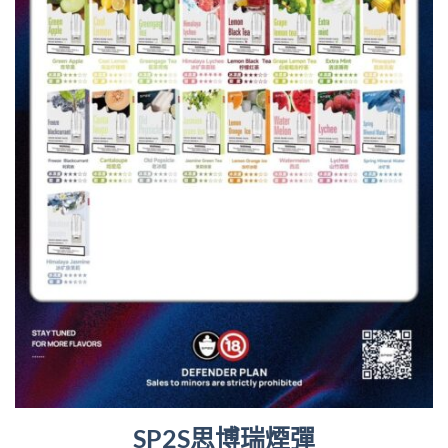
SP2S思博瑞煙彈