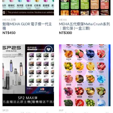
MEHA主機
MEHA
魅嗨MEHA GLOR 電子煙一代主
MEHA五代煙彈Meha Crush系列
機
｜霧化彈 (一盒三顆)
NT$
450
NT$
300
Add to
Add to
wishlist
wishlist
SP2S
INF