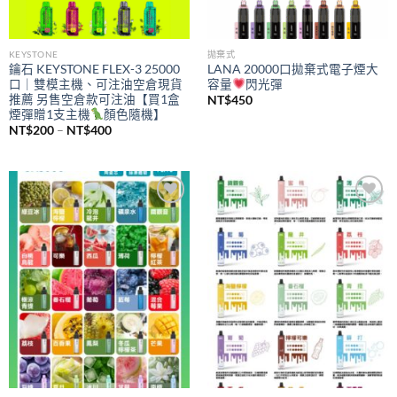
KEYSTONE
拋棄式
鑰石 KEYSTONE FLEX-3 25000
LANA 20000口拋棄式電子煙大
口｜雙模主機、可注油空倉現貨
容量
閃光彈
推薦 另售空倉款可注油【買1盒
NT$
450
煙彈贈1支主機
顏色隨機】
價
NT$
200
–
NT$
400
格
範
圍：
NT$200
到
NT$400
Add to
Add to
wishlist
wishlist