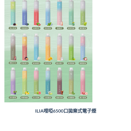
ILIA哩啞6500口
拋棄式電子煙