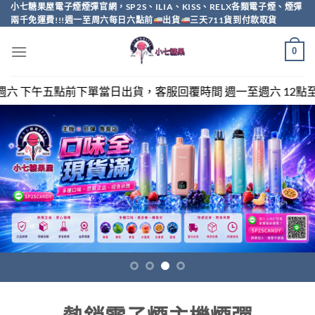
Skip
小七糖果屋電子煙煙彈官網，SP2S、ILIA、KISS、RELX各類電子煙、煙彈
兩千免運費!!!週一至周六每日六點前
出貨
三天711貨到付款取貨
to
content
0
客服回覆時間 週一至週六 12點至20點，sp2s/relx/kiss/i