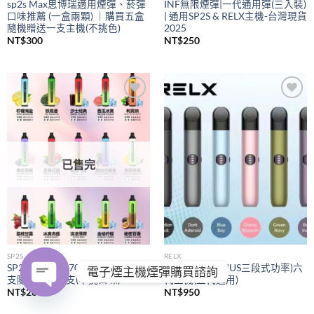
sp2s Max思博瑞適用煙彈、菸彈
INF無限煙彈|一代通用彈(三入裝)
口味推薦 (一盒兩顆) ｜購買五盒
| 通用SP2S & RELX主機-台灣現貨
隨機贈送一支主機(不挑色)
2025
NT$
300
NT$
250
Add to
Add to
wishlist
wishlist
已售完
SP2S
RELX
SP2S拋棄式
7000口｜購買五
RELX悅刻
(PIUS三段式功率)六
電子煙主機煙彈購買諮詢
支隨機贈送一支(不挑口味)
代主機(五代通用)
NT$
280
NT$
950
OPEN