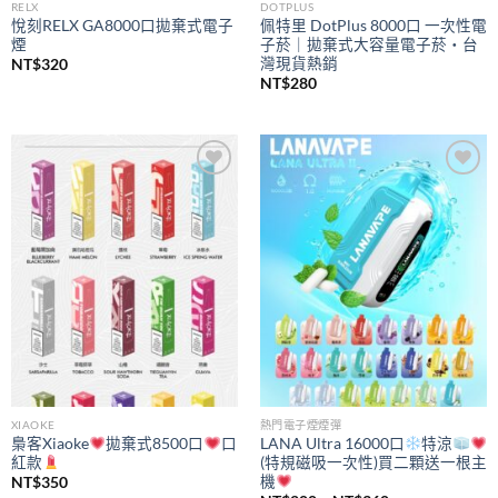
RELX
DOTPLUS
悅刻RELX GA8000口拋棄式電子
佩特里 DotPlus 8000口 一次性電
煙
子菸｜拋棄式大容量電子菸・台
灣現貨熱銷
NT$
320
NT$
280
Add to
Add to
wishlist
wishlist
XIAOKE
熱門電子煙煙彈
梟客Xiaoke
拋棄式8500口
口
LANA Ultra 16000口
特涼
紅款
(特規磁吸一次性)買二顆送一根主
機
NT$
350