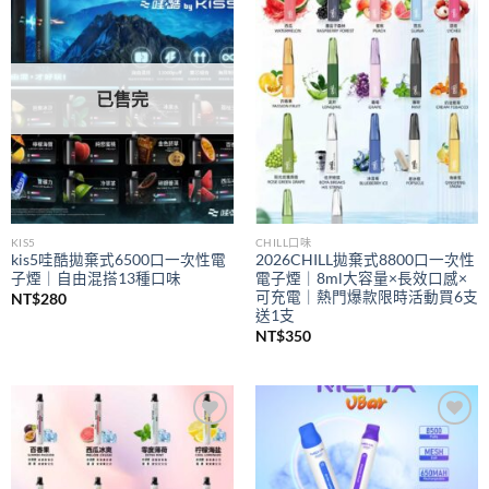
Add to
Add to
wishlist
wishlist
已售完
KIS5
CHILL口味
kis5哇酷拋棄式6500口一次性電
2026CHILL拋棄式8800口一次性
子煙｜自由混搭13種口味
電子煙｜8ml大容量×長效口感×
可充電｜熱門爆款限時活動買6支
NT$
280
送1支
NT$
350
Add to
Add to
wishlist
wishlist