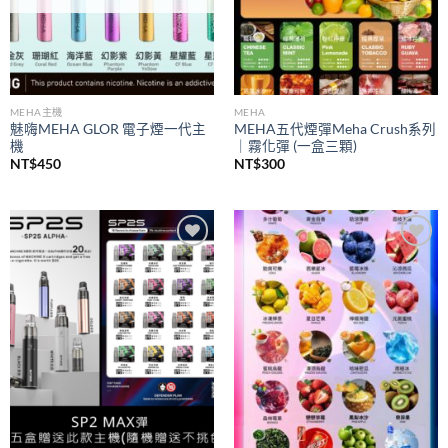
MEHA主機
MEHA
魅嗨MEHA GLOR 電子煙一代主
MEHA五代煙彈Meha Crush系列
機
｜霧化彈 (一盒三顆)
NT$
450
NT$
300
Add to
Add to
wishlist
wishlist