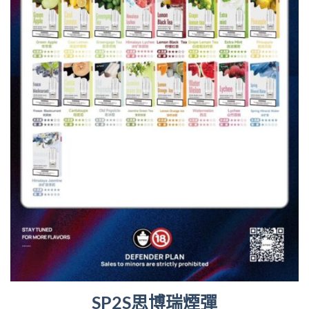
SP2S思博瑞煙彈