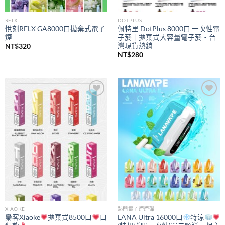
RELX
DOTPLUS
悅刻RELX GA8000口拋棄式電子
佩特里 DotPlus 8000口 一次性電
煙
子菸｜拋棄式大容量電子菸・台
灣現貨熱銷
NT$
320
NT$
280
Add to
Add to
wishlist
wishlist
XIAOKE
熱門電子煙煙彈
梟客Xiaoke
拋棄式8500口
口
LANA Ultra 16000口
特涼