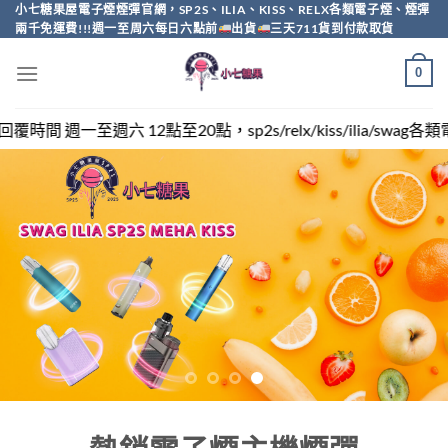
Skip
小七糖果屋電子煙煙彈官網，SP2S、ILIA、KISS、RELX各類電子煙、煙彈
兩千免運費!!!週一至周六每日六點前
出貨
三天711貨到付款取貨
to
content
0
sp2s/relx/kiss/ilia/swag各類電子煙煙彈買越多越便宜