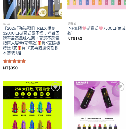
RELX
拋棄式
【2026 頂級評測】RELX 悅刻
INF無限
拋棄式
7500口(鬼滅
12000 口拋棄式電子煙：老饕回
款)
購率最高風味推薦，盲選不踩雷
NT$
160
指南大容量(充電款)
買6支隨機
贈送1支
買10支再贈送悦刻积
木套装1組
評分
NT$
350
5.00
滿分 5
Add to
Add to
wishlist
wishlist