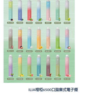
ILIA哩啞6500口
拋棄式電子煙