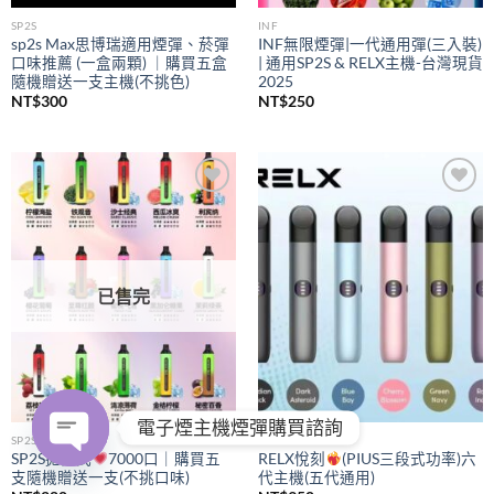
SP2S
INF
sp2s Max思博瑞適用煙彈、菸彈
INF無限煙彈|一代通用彈(三入裝)
口味推薦 (一盒兩顆) ｜購買五盒
| 通用SP2S & RELX主機-台灣現貨
隨機贈送一支主機(不挑色)
2025
NT$
300
NT$
250
Add to
Add to
wishlist
wishlist
已售完
電子煙主機煙彈購買諮詢
SP2S
RELX
SP2S拋棄式
7000口｜購買五
RELX悅刻
(PIUS三段式功率)六
支隨機贈送一支(不挑口味)
代主機(五代通用)
OPEN