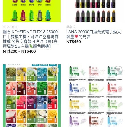
KEYSTONE
拋棄式
鑰石 KEYSTONE FLEX-3 25000
LANA 20000口拋棄式電子煙大
口｜雙模主機、可注油空倉現貨
容量
閃光彈
推薦 另售空倉款可注油【買1盒
NT$
450
煙彈贈1支主機
顏色隨機】
價
NT$
200
–
NT$
400
格
範
圍：
NT$200
到
NT$400
Add to
Add to
wishlist
wishlist