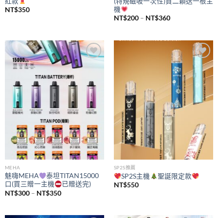
紅款
(特規磁吸一次性)買二顆送一根主
機
NT$
350
價
NT$
200
–
NT$
360
格
範
圍：
NT$200
到
NT$360
Add to
Add to
wishlist
wishlist
MEHA
SP2S推薦
魅嗨MEHA
泰坦TITAN15000
SP2S主機
聖誕限定款
口(買三贈一主機
已贈送完)
NT$
550
價
NT$
300
–
NT$
350
格
範
圍：
NT$300