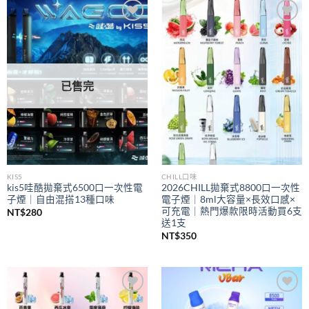
到
NT$350
Add to
Add to
wishlist
wishlist
已售完
KIS5
CHILL口味
kis5哇酷拋棄式6500口一次性電
2026CHILL拋棄式8800口一次性
子煙｜自由混搭13種口味
電子煙｜8ml大容量×長效口感×
可充電｜熱門爆款限時活動買6支
NT$
280
送1支
NT$
350
Add to
Add to