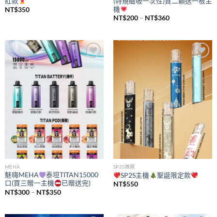
紅款
(特規磁吸一次性)買二顆送一根主
機
NT$
350
價
NT$
200
–
NT$
360
格
範
圍：
NT$200
到
NT$360
Add to
Add to
wishlist
wishlist
MEHA
SP2S推薦
魅嗨MEHA
泰坦TITAN15000
SP2S主機
聖誕限定款
口(買三贈一主機
已贈送完)
NT$
550
價
NT$
300
–
NT$
350
格
範
圍：
NT$300