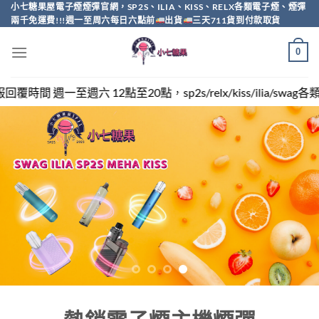
Skip
小七糖果屋電子煙煙彈官網，SP2S、ILIA、KISS、RELX各類電子煙、煙彈
兩千免運費!!!週一至周六每日六點前
出貨
三天711貨到付款取貨
to
content
0
，sp2s/relx/kiss/ilia/swag各類電子煙煙彈買越多越便