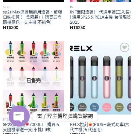
SP2S
INF
sp2s Max思博瑞適用煙彈、菸彈
INF無限煙彈|一代通用彈(三入裝)
口味推薦 (一盒兩顆) ｜購買五盒
| 通用SP2S & RELX主機-台灣現貨
隨機贈送一支主機(不挑色)
2025
NT$
300
NT$
250
Add to
Add to
wishlist
wishlist
已售完
電子煙主機煙彈購買諮詢
SP2S
RELX
SP2S拋棄式
7000口｜購買五
RELX悅刻
(PIUS三段式功率)六
支隨機贈送一支(不挑口味)
代主機(五代通用)
OPEN