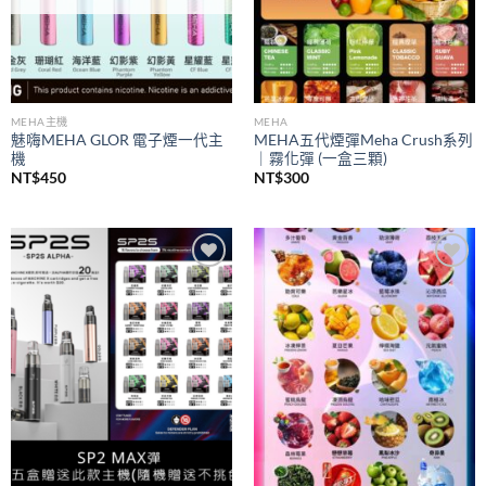
MEHA主機
MEHA
魅嗨MEHA GLOR 電子煙一代主
MEHA五代煙彈Meha Crush系列
機
｜霧化彈 (一盒三顆)
NT$
450
NT$
300
Add to
Add to
wishlist
wishlist