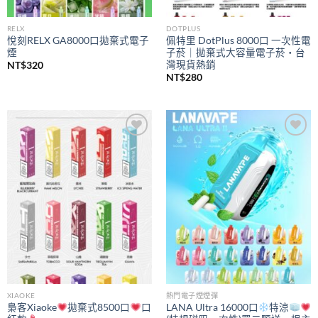
RELX
DOTPLUS
悅刻RELX GA8000口拋棄式電子
佩特里 DotPlus 8000口 一次性電
煙
子菸｜拋棄式大容量電子菸・台
灣現貨熱銷
NT$
320
NT$
280
Add to
Add to
wishlist
wishlist
XIAOKE
熱門電子煙煙彈
梟客Xiaoke
拋棄式8500口
口
LANA Ultra 16000口
特涼