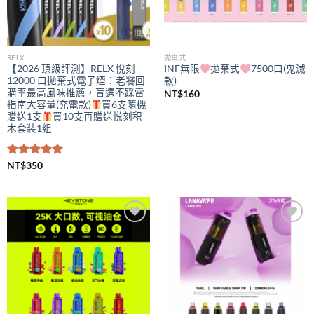
RELX
拋棄式
【2026 頂級評測】RELX 悅刻
INF無限
拋棄式
7500口(鬼滅
12000 口拋棄式電子煙：老饕回
款)
購率最高風味推薦，盲選不踩雷
NT$
160
指南大容量(充電款)
買6支隨機
贈送1支
買10支再贈送悦刻积
木套装1組
評分
NT$
350
5.00
滿分 5
Add to
Add to
wishlist
wishlist