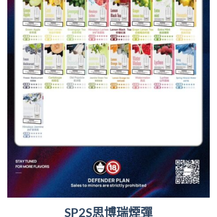
SP2S思博瑞煙彈