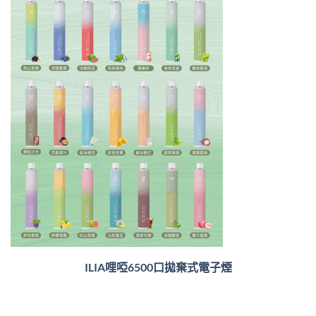
ILIA哩啞6500口
拋棄式電子煙