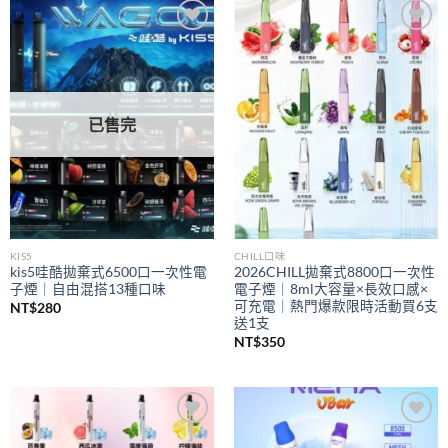
到
NT$350
Add to
Add to
wishlist
wishlist
已售完
KIS5
CHILL口味
kis5哇酷拋棄式6500口一次性電
2026CHILL拋棄式8800口一次性
子煙｜自由混搭13種口味
電子煙｜8ml大容量×長效口感×
可充電｜熱門爆款限時活動買6支
NT$
280
送1支
NT$
350
Add to
Add to