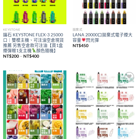
KEYSTONE
拋棄式
鑰石 KEYSTONE FLEX-3 25000
LANA 20000口拋棄式電子煙大
口｜雙模主機、可注油空倉現貨
容量
閃光彈
推薦 另售空倉款可注油【買1盒
NT$
450
煙彈贈1支主機
顏色隨機】
價
NT$
200
–
NT$
400
格
範
圍：
NT$200
到
NT$400
Add to
Add to
wishlist
wishlist