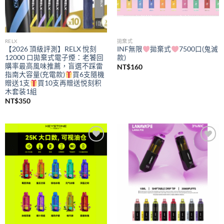
RELX
拋棄式
【2026 頂級評測】RELX 悅刻
INF無限
拋棄式
7500口(鬼滅
12000 口拋棄式電子煙：老饕回
款)
購率最高風味推薦，盲選不踩雷
NT$
160
指南大容量(充電款)
買6支隨機
贈送1支
買10支再贈送悦刻积
木套装1組
NT$
350
Add to
Add to
wishlist
wishlist