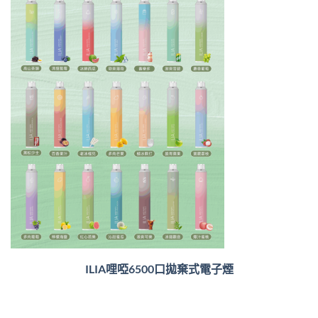
ILIA哩啞6500口
拋棄式電子煙