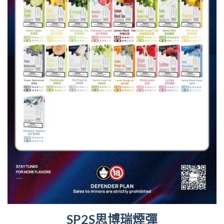
SP2S思博瑞煙彈