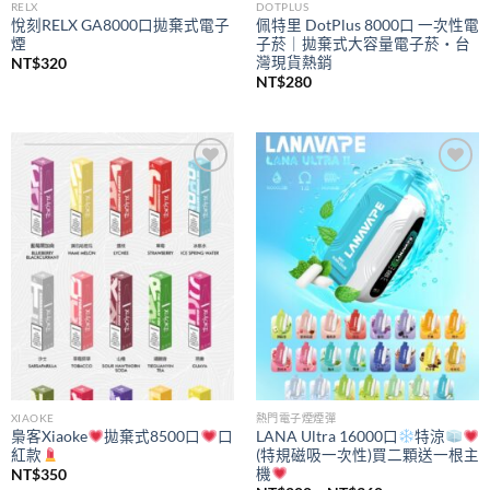
RELX
DOTPLUS
悅刻RELX GA8000口拋棄式電子
佩特里 DotPlus 8000口 一次性電
煙
子菸｜拋棄式大容量電子菸・台
灣現貨熱銷
NT$
320
NT$
280
Add to
Add to
wishlist
wishlist
XIAOKE
熱門電子煙煙彈
梟客Xiaoke
拋棄式8500口
口
LANA Ultra 16000口
特涼
紅款
(特規磁吸一次性)買二顆送一根主
機
NT$
350