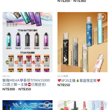
價
NT$
200
–
NT$
360
格
範
圍：
NT$200
到
NT$360
Add to
Add to
wishlist
wishlist
MEHA
SP2S推薦
魅嗨MEHA
泰坦TITAN15000
SP2S主機
聖誕限定款
口(買三贈一主機
已贈送完)
NT$
550
價
NT$
300
–
NT$
350
格
範
圍：
NT$300
到
NT$350