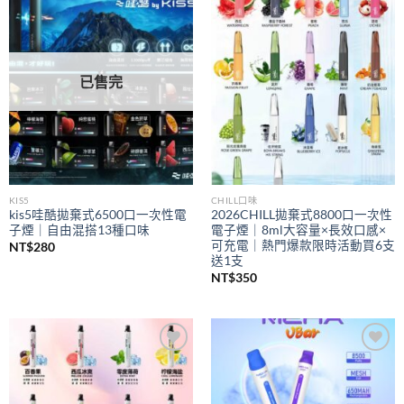
Add to
Add to
wishlist
wishlist
已售完
KIS5
CHILL口味
kis5哇酷拋棄式6500口一次性電
2026CHILL拋棄式8800口一次性
子煙｜自由混搭13種口味
電子煙｜8ml大容量×長效口感×
可充電｜熱門爆款限時活動買6支
NT$
280
送1支
NT$
350
Add to
Add to
wishlist
wishlist