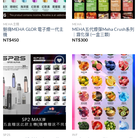
MEHA主機
MEHA
魅嗨MEHA GLOR 電子煙一代主
MEHA五代煙彈Meha Crush系列
機
｜霧化彈 (一盒三顆)
NT$
450
NT$
300
Add to
Add to
wishlist
wishlist
SP2S
INF