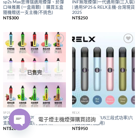
sp2s Max思博瑞適用煙彈、菸彈
INF無限煙彈|一代通用彈(三入裝)
口味推薦 (一盒兩顆) ｜購買五盒
| 通用SP2S & RELX主機-台灣現貨
隨機贈送一支主機(不挑色)
2025
NT$
300
NT$
250
Add to
Add to
wishlist
wishlist
已售完
SP2S
RELX
SP2S拋棄式
7000口｜購買五
RELX悅刻
(PIUS三段式功率)六
電子煙主機煙彈購買諮詢
支隨機贈送一支(不挑口味)
代主機(五代通用)
NT$
280
NT$
950
OPEN