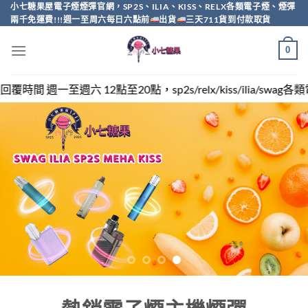
Skip
小七糖果屋電子煙煙彈官網，SP2S、ILIA、KISS、RELX各類電子煙、煙彈
兩千免運費!!!週一至周六每日六點前
出貨
三天711貨到付款取貨
to
content
0
，sp2s/relx/kiss/ilia/swag各類電子煙煙彈買越多越便