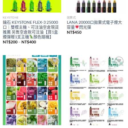
KEYSTONE
拋棄式
鑰石 KEYSTONE FLEX-3 25000
LANA 20000口拋棄式電子煙大
口｜雙模主機、可注油空倉現貨
容量
閃光彈
推薦 另售空倉款可注油【買1盒
NT$
450
煙彈贈1支主機
顏色隨機】
價
NT$
200
–
NT$
400
格
範
圍：
NT$200
到
NT$400
Add to
Add to
wishlist
wishlist