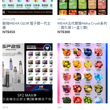
MEHA主機
MEHA
魅嗨MEHA GLOR 電子煙一代主
MEHA五代煙彈Meha Crush系列
機
｜霧化彈 (一盒三顆)
NT$
450
NT$
300
Add to
Add to
wishlist
wishlist
SP2S
INF