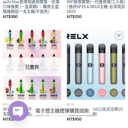
sp2s Max思博瑞適用煙彈、菸彈
INF無限煙彈|一代通用彈(三入裝)
口味推薦 (一盒兩顆) ｜購買五盒
| 通用SP2S & RELX主機-台灣現貨
隨機贈送一支主機(不挑色)
2025
NT$
300
NT$
250
Add to
Add to
wishlist
wishlist
已售完
SP2S
RELX
SP2S拋棄式
7000口｜購買五
RELX悅刻
(PIUS三段式功率)六
電子煙主機煙彈購買諮詢
支隨機贈送一支(不挑口味)
代主機(五代通用)
NT$
280
NT$
950
OPEN