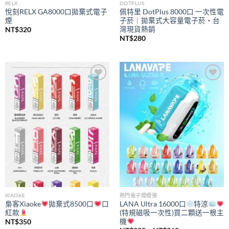
RELX
DOTPLUS
悅刻RELX GA8000口拋棄式電子
佩特里 DotPlus 8000口 一次性電
煙
子菸｜拋棄式大容量電子菸・台
灣現貨熱銷
NT$
320
NT$
280
Add to
Add to
wishlist
wishlist
XIAOKE
熱門電子煙煙彈
梟客Xiaoke
拋棄式8500口
口
LANA Ultra 16000口
特涼
紅款
(特規磁吸一次性)買二顆送一根主
機
NT$
350