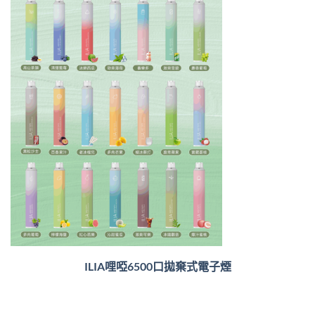
ILIA哩啞6500口
拋棄式電子煙