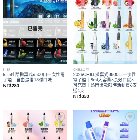
Add to
Add to
wishlist
wishlist
已售完
KIS5
CHILL口味
kis5哇酷拋棄式6500口一次性電
2026CHILL拋棄式8800口一次性
子煙｜自由混搭13種口味
電子煙｜8ml大容量×長效口感×
可充電｜熱門爆款限時活動買6支
NT$
280
送1支
NT$
350
Add to
Add to
wishlist
wishlist