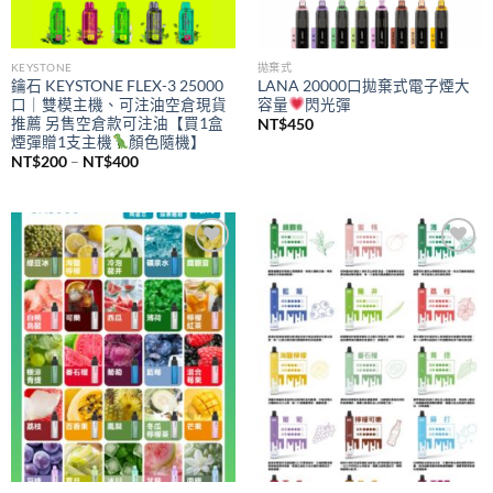
KEYSTONE
拋棄式
鑰石 KEYSTONE FLEX-3 25000
LANA 20000口拋棄式電子煙大
口｜雙模主機、可注油空倉現貨
容量
閃光彈
推薦 另售空倉款可注油【買1盒
NT$
450
煙彈贈1支主機
顏色隨機】
價
NT$
200
–
NT$
400
格
範
圍：
NT$200
到
NT$400
Add to
Add to
wishlist
wishlist