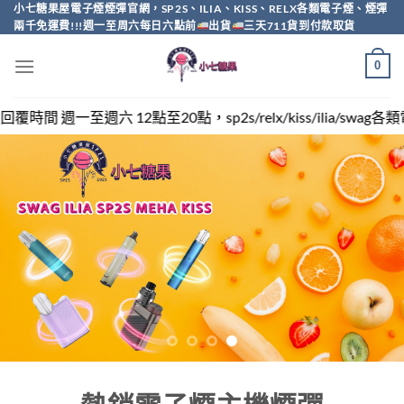
Skip
小七糖果屋電子煙煙彈官網，SP2S、ILIA、KISS、RELX各類電子煙、煙彈
兩千免運費!!!週一至周六每日六點前
出貨
三天711貨到付款取貨
to
content
0
sp2s/relx/kiss/ilia/swag各類電子煙煙彈買越多越便