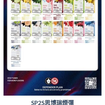
SP2S思博瑞煙彈