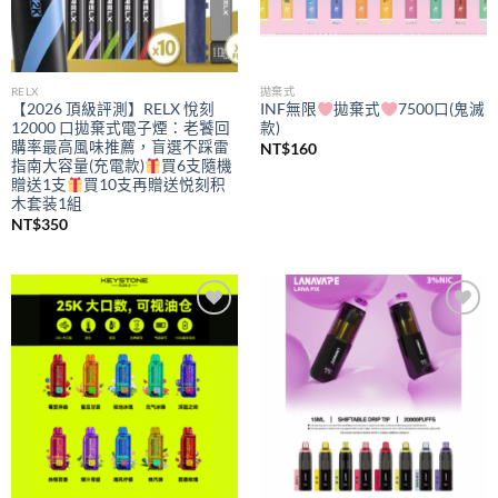
RELX
拋棄式
【2026 頂級評測】RELX 悅刻
INF無限
拋棄式
7500口(鬼滅
12000 口拋棄式電子煙：老饕回
款)
購率最高風味推薦，盲選不踩雷
NT$
160
指南大容量(充電款)
買6支隨機
贈送1支
買10支再贈送悦刻积
木套装1組
NT$
350
Add to
Add to
wishlist
wishlist