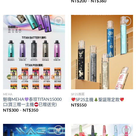
價
NT$
200
–
NT$
360
格
範
圍：
NT$200
到
NT$360
Add to
Add to
wishlist
wishlist
MEHA
SP2S推薦
魅嗨MEHA
泰坦TITAN15000
SP2S主機
聖誕限定款
口(買三贈一主機
已贈送完)
NT$
550
價
NT$
300
–
NT$
350
格
範
圍：
NT$300
到
NT$350