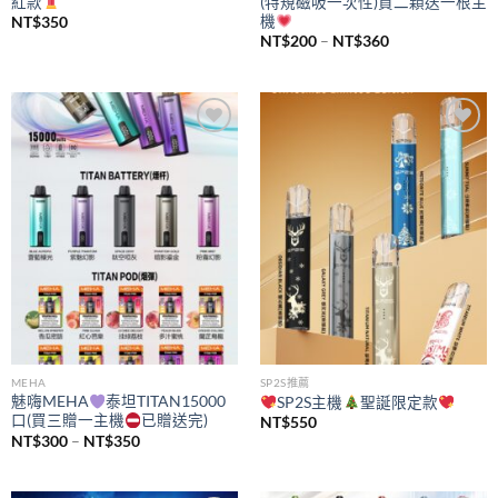
紅款
(特規磁吸一次性)買二顆送一根主
機
NT$
350
價
NT$
200
–
NT$
360
格
範
圍：
NT$200
到
NT$360
Add to
Add to
wishlist
wishlist
MEHA
SP2S推薦
魅嗨MEHA
泰坦TITAN15000
SP2S主機
聖誕限定款
口(買三贈一主機
已贈送完)
NT$
550
價
NT$
300
–
NT$
350
格
範
圍：
NT$300