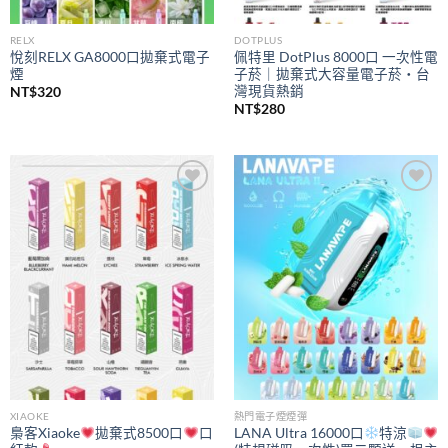
RELX
DOTPLUS
悅刻RELX GA8000口拋棄式電子
佩特里 DotPlus 8000口 一次性電
煙
子菸｜拋棄式大容量電子菸・台
灣現貨熱銷
NT$
320
NT$
280
Add to
Add to
wishlist
wishlist
XIAOKE
熱門電子煙煙彈
梟客Xiaoke
拋棄式8500口
口
LANA Ultra 16000口
特涼