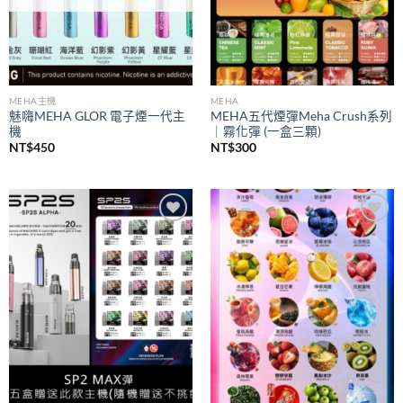
MEHA主機
MEHA
魅嗨MEHA GLOR 電子煙一代主
MEHA五代煙彈Meha Crush系列
機
｜霧化彈 (一盒三顆)
NT$
450
NT$
300
Add to
Add to
wishlist
wishlist