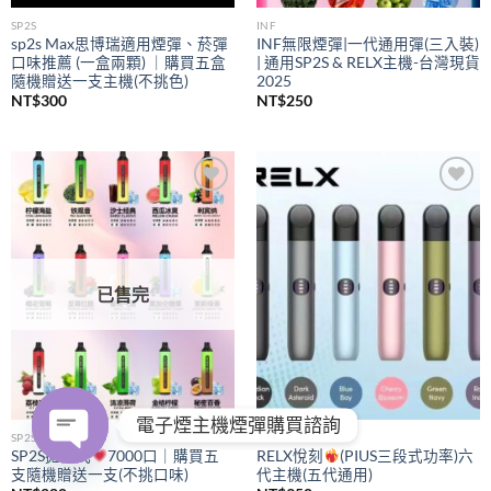
SP2S
INF
sp2s Max思博瑞適用煙彈、菸彈
INF無限煙彈|一代通用彈(三入裝)
口味推薦 (一盒兩顆) ｜購買五盒
| 通用SP2S & RELX主機-台灣現貨
隨機贈送一支主機(不挑色)
2025
NT$
300
NT$
250
Add to
Add to
wishlist
wishlist
已售完
電子煙主機煙彈購買諮詢
SP2S
RELX
SP2S拋棄式
7000口｜購買五
RELX悅刻
(PIUS三段式功率)六
支隨機贈送一支(不挑口味)
代主機(五代通用)
OPEN