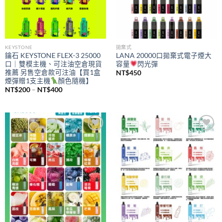
KEYSTONE
拋棄式
鑰石 KEYSTONE FLEX-3 25000
LANA 20000口拋棄式電子煙大
口｜雙模主機、可注油空倉現貨
容量
閃光彈
推薦 另售空倉款可注油【買1盒
NT$
450
煙彈贈1支主機
顏色隨機】
價
NT$
200
–
NT$
400
格
範
圍：
NT$200
到
NT$400
Add to
Add to
wishlist
wishlist