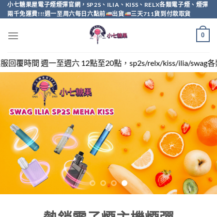
Skip
小七糖果屋電子煙煙彈官網，SP2S、ILIA、KISS、RELX各類電子煙、煙彈
兩千免運費!!!週一至周六每日六點前
出貨
三天711貨到付款取貨
to
content
0
點，sp2s/relx/kiss/ilia/swag各類電子煙煙彈買越多越