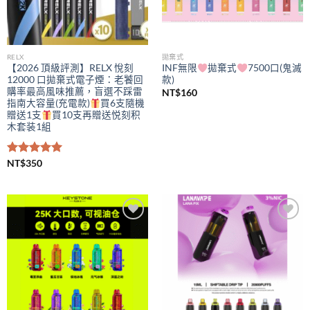
RELX
拋棄式
【2026 頂級評測】RELX 悅刻
INF無限
拋棄式
7500口(鬼滅
12000 口拋棄式電子煙：老饕回
款)
購率最高風味推薦，盲選不踩雷
NT$
160
指南大容量(充電款)
買6支隨機
贈送1支
買10支再贈送悦刻积
木套装1組
評分
NT$
350
5.00
滿分 5
Add to
Add to
wishlist
wishlist