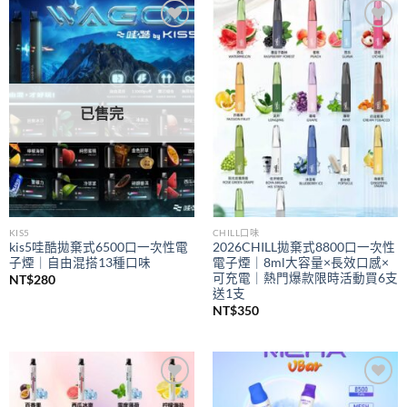
到
NT$350
Add to
Add to
wishlist
wishlist
已售完
KIS5
CHILL口味
kis5哇酷拋棄式6500口一次性電
2026CHILL拋棄式8800口一次性
子煙｜自由混搭13種口味
電子煙｜8ml大容量×長效口感×
可充電｜熱門爆款限時活動買6支
NT$
280
送1支
NT$
350
Add to
Add to