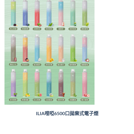
ILIA哩啞6500口
拋棄式電子煙