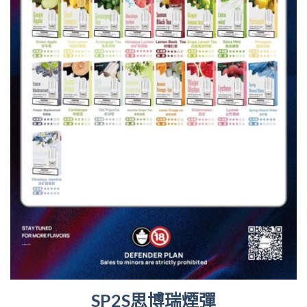
SP2S思博瑞煙彈