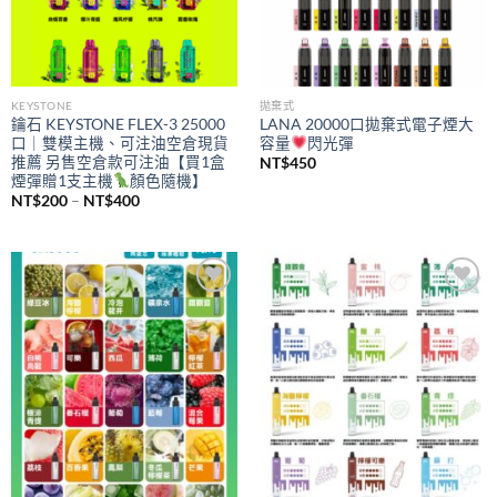
KEYSTONE
拋棄式
鑰石 KEYSTONE FLEX-3 25000
LANA 20000口拋棄式電子煙大
口｜雙模主機、可注油空倉現貨
容量
閃光彈
推薦 另售空倉款可注油【買1盒
NT$
450
煙彈贈1支主機
顏色隨機】
價
NT$
200
–
NT$
400
格
範
圍：
NT$200
到
NT$400
Add to
Add to
wishlist
wishlist