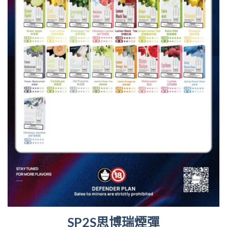
SP2S思博瑞煙彈