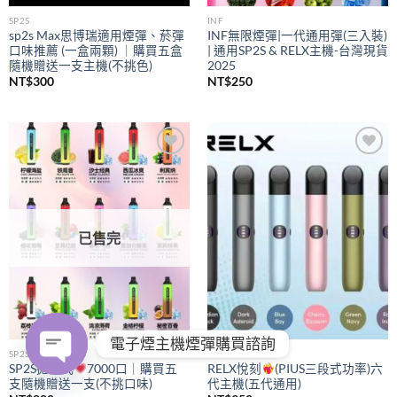
SP2S
INF
sp2s Max思博瑞適用煙彈、菸彈
INF無限煙彈|一代通用彈(三入裝)
口味推薦 (一盒兩顆) ｜購買五盒
| 通用SP2S & RELX主機-台灣現貨
隨機贈送一支主機(不挑色)
2025
NT$
300
NT$
250
Add to
Add to
wishlist
wishlist
已售完
電子煙主機煙彈購買諮詢
SP2S
RELX
SP2S拋棄式
7000口｜購買五
RELX悅刻
(PIUS三段式功率)六
支隨機贈送一支(不挑口味)
代主機(五代通用)
OPEN