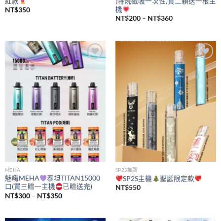
紅款
(特規磁吸一次性)買二顆送一根主
機
NT$
350
價
NT$
200
–
NT$
360
格
範
圍：
NT$200
到
NT$360
Add to
Add to
wishlist
wishlist
MEHA
SP2S推薦
魅嗨MEHA
泰坦TITAN15000
SP2S主機
聖誕限定款
口(買三贈一主機
已贈送完)
NT$
550
價
NT$
300
–
NT$
350
格
範
圍：
NT$300