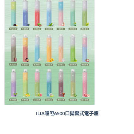
ILIA哩啞6500口
拋棄式電子煙