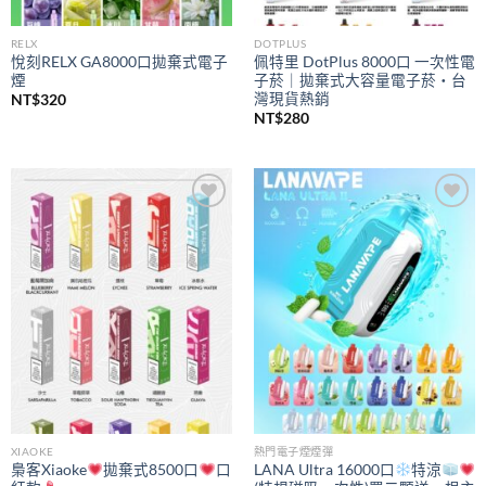
RELX
DOTPLUS
悅刻RELX GA8000口拋棄式電子
佩特里 DotPlus 8000口 一次性電
煙
子菸｜拋棄式大容量電子菸・台
灣現貨熱銷
NT$
320
NT$
280
Add to
Add to
wishlist
wishlist
XIAOKE
熱門電子煙煙彈
梟客Xiaoke
拋棄式8500口
口
LANA Ultra 16000口
特涼