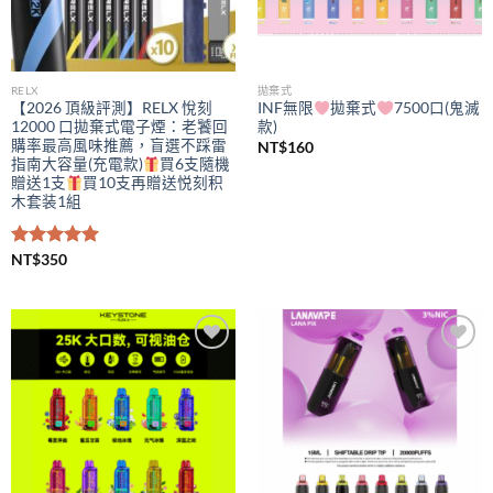
RELX
拋棄式
【2026 頂級評測】RELX 悅刻
INF無限
拋棄式
7500口(鬼滅
12000 口拋棄式電子煙：老饕回
款)
購率最高風味推薦，盲選不踩雷
NT$
160
指南大容量(充電款)
買6支隨機
贈送1支
買10支再贈送悦刻积
木套装1組
評分
NT$
350
5.00
滿分 5
Add to
Add to
wishlist
wishlist