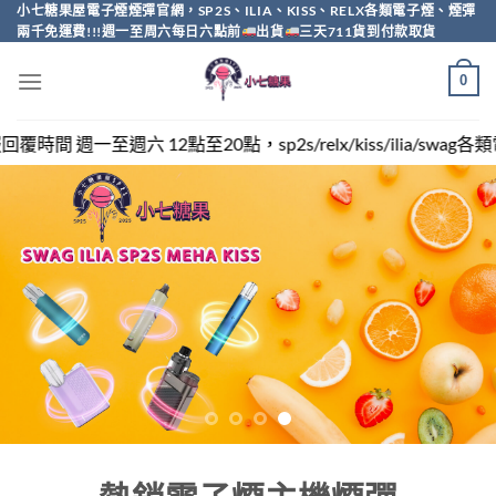
Skip
小七糖果屋電子煙煙彈官網，SP2S、ILIA、KISS、RELX各類電子煙、煙彈
兩千免運費!!!週一至周六每日六點前
出貨
三天711貨到付款取貨
to
content
0
sp2s/relx/kiss/ilia/swag各類電子煙煙彈買越多越便宜