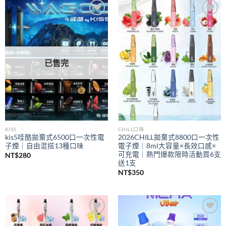
到
NT$350
Add to
Add to
wishlist
wishlist
已售完
KIS5
CHILL口味
kis5哇酷拋棄式6500口一次性電
2026CHILL拋棄式8800口一次性
子煙｜自由混搭13種口味
電子煙｜8ml大容量×長效口感×
可充電｜熱門爆款限時活動買6支
NT$
280
送1支
NT$
350
Add to
Add to