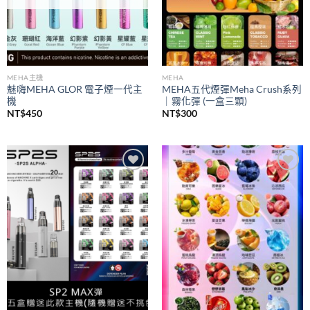
MEHA主機
MEHA
魅嗨MEHA GLOR 電子煙一代主
MEHA五代煙彈Meha Crush系列
機
｜霧化彈 (一盒三顆)
NT$
450
NT$
300
Add to
Add to
wishlist
wishlist