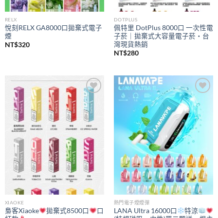
RELX
DOTPLUS
悅刻RELX GA8000口拋棄式電子
佩特里 DotPlus 8000口 一次性電
煙
子菸｜拋棄式大容量電子菸・台
灣現貨熱銷
NT$
320
NT$
280
Add to
Add to
wishlist
wishlist
XIAOKE
熱門電子煙煙彈
梟客Xiaoke
拋棄式8500口
口
LANA Ultra 16000口
特涼