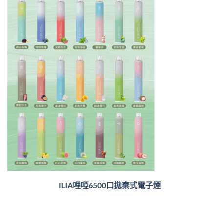
ILIA哩啞6500口
拋棄式電子煙