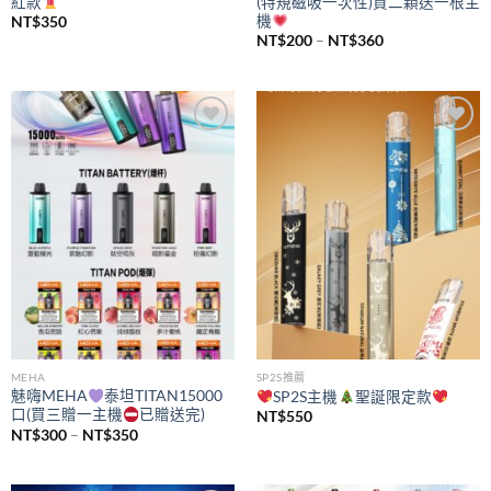
紅款
(特規磁吸一次性)買二顆送一根主
機
NT$
350
價
NT$
200
–
NT$
360
格
範
圍：
NT$200
到
NT$360
Add to
Add to
wishlist
wishlist
MEHA
SP2S推薦
魅嗨MEHA
泰坦TITAN15000
SP2S主機
聖誕限定款
口(買三贈一主機
已贈送完)
NT$
550
價
NT$
300
–
NT$
350
格
範
圍：
NT$300