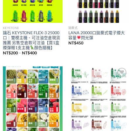
KEYSTONE
拋棄式
鑰石 KEYSTONE FLEX-3 25000
LANA 20000口拋棄式電子煙大
口｜雙模主機、可注油空倉現貨
容量
閃光彈
推薦 另售空倉款可注油【買1盒
NT$
450
煙彈贈1支主機
顏色隨機】
價
NT$
200
–
NT$
400
格
範
圍：
NT$200
到
NT$400
Add to
Add to
wishlist
wishlist