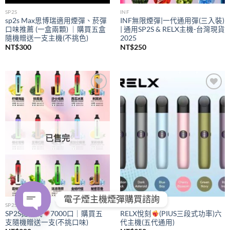
SP2S
INF
sp2s Max思博瑞適用煙彈、菸彈
INF無限煙彈|一代通用彈(三入裝)
口味推薦 (一盒兩顆) ｜購買五盒
| 通用SP2S & RELX主機-台灣現貨
隨機贈送一支主機(不挑色)
2025
NT$
300
NT$
250
Add to
Add to
wishlist
wishlist
已售完
電子煙主機煙彈購買諮詢
SP2S
RELX
SP2S拋棄式
7000口｜購買五
RELX悅刻
(PIUS三段式功率)六
支隨機贈送一支(不挑口味)
代主機(五代通用)
OPEN