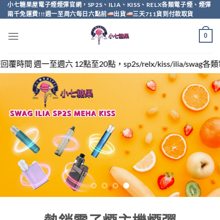
Skip
小七糖果屋電子煙煙彈官網，SP2S、ILIA、KISS、RELX各類電子煙、煙彈
兩千免運費!!!週一至周六每日六點前
出貨
三天711貨到付款取貨
to
content
0
sp2s/relx/kiss/ilia/swag各類電子煙煙彈買越多越便