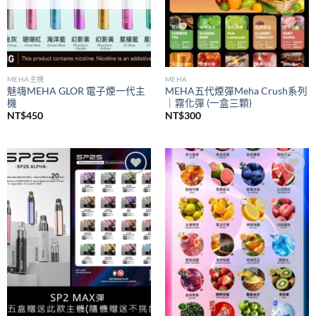
MEHA主機
MEHA
魅嗨MEHA GLOR 電子煙一代主
MEHA五代煙彈Meha Crush系列
機
｜霧化彈 (一盒三顆)
NT$
450
NT$
300
Add to
Add to
wishlist
wishlist