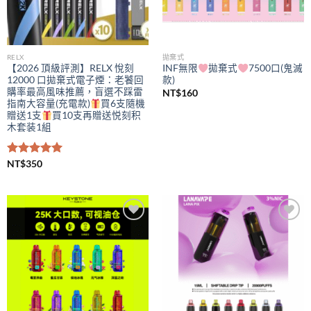
RELX
拋棄式
【2026 頂級評測】RELX 悅刻
INF無限
拋棄式
7500口(鬼滅
12000 口拋棄式電子煙：老饕回
款)
購率最高風味推薦，盲選不踩雷
NT$
160
指南大容量(充電款)
買6支隨機
贈送1支
買10支再贈送悦刻积
木套装1組
評分
NT$
350
5.00
滿分 5
Add to
Add to
wishlist
wishlist