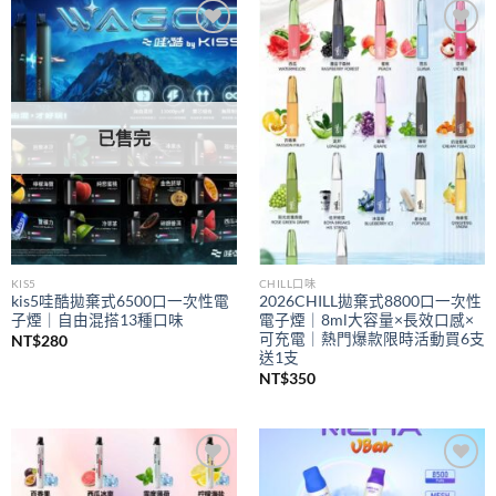
到
NT$350
Add to
Add to
wishlist
wishlist
已售完
KIS5
CHILL口味
kis5哇酷拋棄式6500口一次性電
2026CHILL拋棄式8800口一次性
子煙｜自由混搭13種口味
電子煙｜8ml大容量×長效口感×
可充電｜熱門爆款限時活動買6支
NT$
280
送1支
NT$
350
Add to
Add to