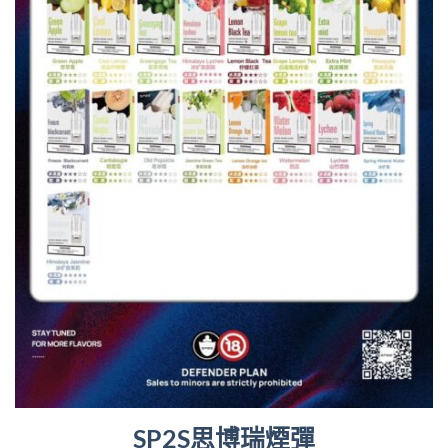
SP2S思博瑞煙彈