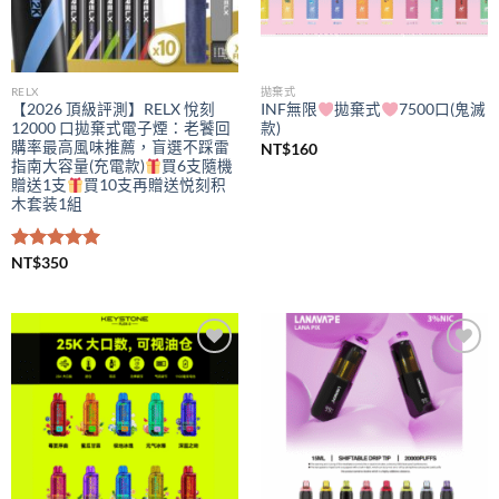
RELX
拋棄式
【2026 頂級評測】RELX 悅刻
INF無限
拋棄式
7500口(鬼滅
12000 口拋棄式電子煙：老饕回
款)
購率最高風味推薦，盲選不踩雷
NT$
160
指南大容量(充電款)
買6支隨機
贈送1支
買10支再贈送悦刻积
木套装1組
評分
NT$
350
5.00
滿分 5
Add to
Add to
wishlist
wishlist