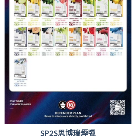
SP2S思博瑞煙彈