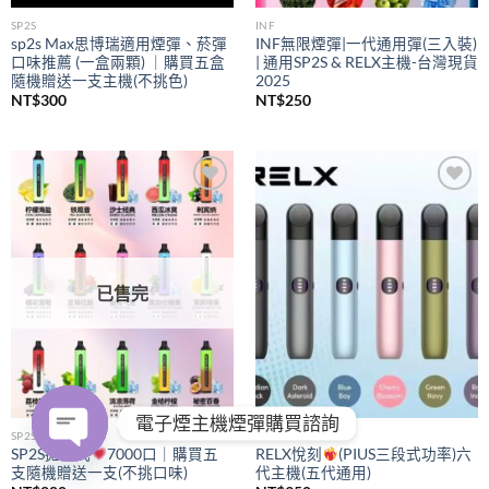
SP2S
INF
sp2s Max思博瑞適用煙彈、菸彈
INF無限煙彈|一代通用彈(三入裝)
口味推薦 (一盒兩顆) ｜購買五盒
| 通用SP2S & RELX主機-台灣現貨
隨機贈送一支主機(不挑色)
2025
NT$
300
NT$
250
Add to
Add to
wishlist
wishlist
已售完
電子煙主機煙彈購買諮詢
SP2S
RELX
SP2S拋棄式
7000口｜購買五
RELX悅刻
(PIUS三段式功率)六
支隨機贈送一支(不挑口味)
代主機(五代通用)
OPEN