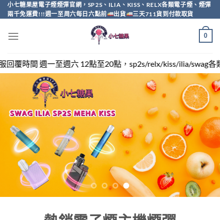
Skip
小七糖果屋電子煙煙彈官網，SP2S、ILIA、KISS、RELX各類電子煙、煙彈
兩千免運費!!!週一至周六每日六點前
出貨
三天711貨到付款取貨
to
content
0
，sp2s/relx/kiss/ilia/swag各類電子煙煙彈買越多越便