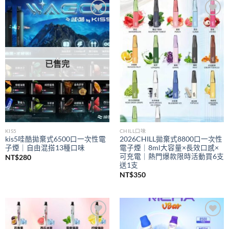
到
NT$350
Add to
Add to
wishlist
wishlist
已售完
KIS5
CHILL口味
kis5哇酷拋棄式6500口一次性電
2026CHILL拋棄式8800口一次性
子煙｜自由混搭13種口味
電子煙｜8ml大容量×長效口感×
可充電｜熱門爆款限時活動買6支
NT$
280
送1支
NT$
350
Add to
Add to