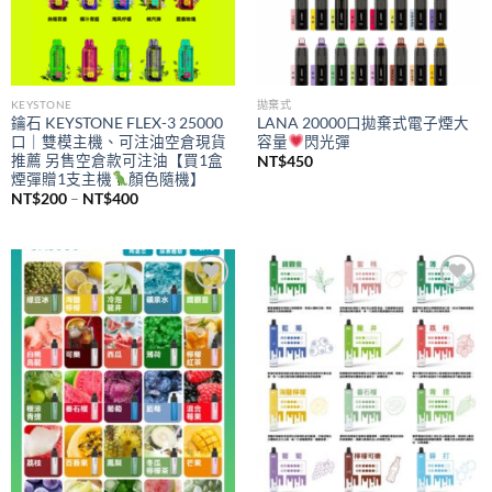
KEYSTONE
拋棄式
鑰石 KEYSTONE FLEX-3 25000
LANA 20000口拋棄式電子煙大
口｜雙模主機、可注油空倉現貨
容量
閃光彈
推薦 另售空倉款可注油【買1盒
NT$
450
煙彈贈1支主機
顏色隨機】
價
NT$
200
–
NT$
400
格
範
圍：
NT$200
到
NT$400
Add to
Add to
wishlist
wishlist