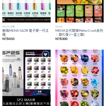
MEHA主機
MEHA
魅嗨MEHA GLOR 電子煙一代主
MEHA五代煙彈Meha Crush系列
機
｜霧化彈 (一盒三顆)
NT$
450
NT$
300
Add to
Add to
wishlist
wishlist