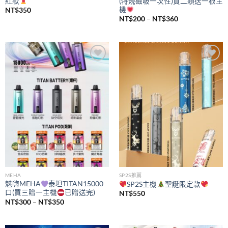
紅款
(特規磁吸一次性)買二顆送一根主
機
NT$
350
價
NT$
200
–
NT$
360
格
範
圍：
NT$200
到
NT$360
Add to
Add to
wishlist
wishlist
MEHA
SP2S推薦
魅嗨MEHA
泰坦TITAN15000
SP2S主機
聖誕限定款
口(買三贈一主機
已贈送完)
NT$
550
價
NT$
300
–
NT$
350
格
範
圍：
NT$300