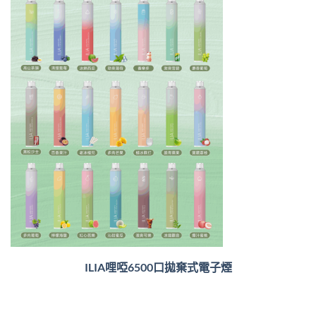
ILIA哩啞6500口
拋棄式電子煙