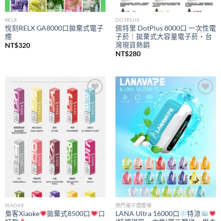
RELX
DOTPLUS
悅刻RELX GA8000口拋棄式電子
佩特里 DotPlus 8000口 一次性電
煙
子菸｜拋棄式大容量電子菸・台
灣現貨熱銷
NT$
320
NT$
280
Add to
Add to
wishlist
wishlist
XIAOKE
熱門電子煙煙彈
梟客Xiaoke
拋棄式8500口
口
LANA Ultra 16000口
特涼