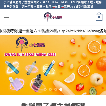
Skip
小七糖果屋電子煙煙彈官網，SP2S、ILIA、KISS、RELX各類電子煙、煙彈
兩千免運費!!!週一至周六每日六點前
出貨
三天711貨到付款取貨
to
content
0
20點，sp2s/relx/kiss/ilia/swag各類電子煙煙彈買