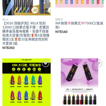
RELX
拋棄式
【2026 頂級評測】RELX 悅刻
INF無限
拋棄式
7500口(鬼滅
12000 口拋棄式電子煙：老饕回
款)
購率最高風味推薦，盲選不踩雷
NT$
160
指南大容量(充電款)
買6支隨機
贈送1支
買10支再贈送悦刻积
木套装1組
NT$
350
Add to
Add to
wishlist
wishlist