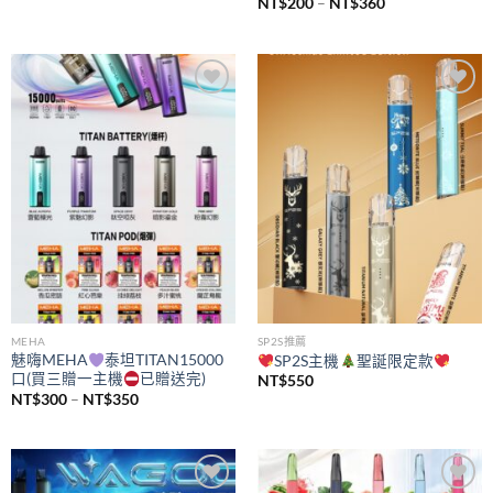
價
NT$
200
–
NT$
360
格
範
圍：
NT$200
到
NT$360
Add to
Add to
wishlist
wishlist
MEHA
SP2S推薦
魅嗨MEHA
泰坦TITAN15000
SP2S主機
聖誕限定款
口(買三贈一主機
已贈送完)
NT$
550
價
NT$
300
–
NT$
350
格
範
圍：
NT$300
到
NT$350