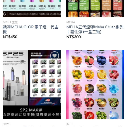
MEHA主機
MEHA
魅嗨MEHA GLOR 電子煙一代主
MEHA五代煙彈Meha Crush系列
機
｜霧化彈 (一盒三顆)
NT$
450
NT$
300
Add to
Add to
wishlist
wishlist
SP2S
INF