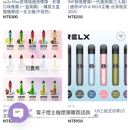
sp2s Max思博瑞適用煙彈、菸彈
INF無限煙彈|一代通用彈(三入裝)
口味推薦 (一盒兩顆) ｜購買五盒
| 通用SP2S & RELX主機-台灣現貨
隨機贈送一支主機(不挑色)
2025
NT$
300
NT$
250
Add to
Add to
wishlist
wishlist
已售完
SP2S
RELX
SP2S拋棄式
7000口｜購買五
RELX悅刻
(PIUS三段式功率)六
電子煙主機煙彈購買諮詢
支隨機贈送一支(不挑口味)
代主機(五代通用)
NT$
280
NT$
950
OPEN