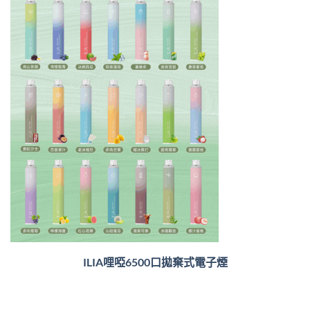
ILIA哩啞6500口
拋棄式電子煙