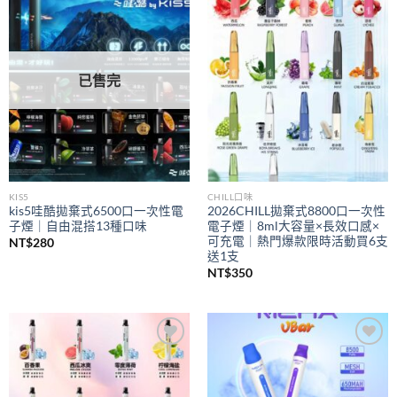
Add to
Add to
wishlist
wishlist
已售完
KIS5
CHILL口味
kis5哇酷拋棄式6500口一次性電
2026CHILL拋棄式8800口一次性
子煙｜自由混搭13種口味
電子煙｜8ml大容量×長效口感×
可充電｜熱門爆款限時活動買6支
NT$
280
送1支
NT$
350
Add to
Add to
wishlist
wishlist