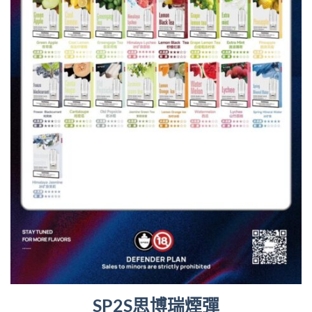
SP2S思博瑞煙彈