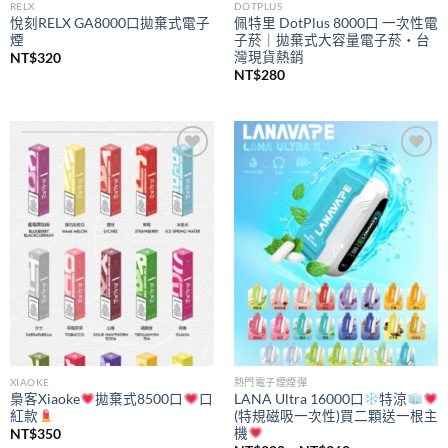
RELX
DOTPLUS
悅刻RELX GA8000口拋棄式電子
佩特里 DotPlus 8000口 一次性電
煙
子菸｜拋棄式大容量電子菸・台
灣現貨熱銷
NT$
320
NT$
280
Add to
Add to
wishlist
wishlist
XIAOKE
熱門電子煙煙彈
梟客Xiaoke
拋棄式8500口
口
LANA Ultra 16000口
特涼
紅款
(特規磁吸一次性)買二顆送一根主
機
NT$
350