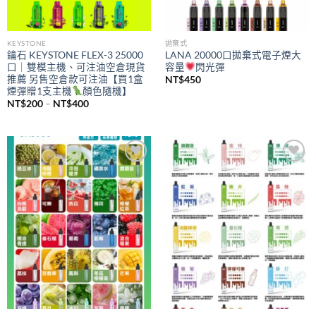
KEYSTONE
拋棄式
鑰石 KEYSTONE FLEX-3 25000
LANA 20000口拋棄式電子煙大
口｜雙模主機、可注油空倉現貨
容量
閃光彈
推薦 另售空倉款可注油【買1盒
NT$
450
煙彈贈1支主機
顏色隨機】
價
NT$
200
–
NT$
400
格
範
圍：
NT$200
到
NT$400
Add to
Add to
wishlist
wishlist