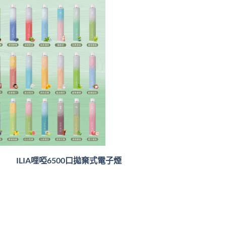
ILIA哩啞6500口
拋棄式電子煙