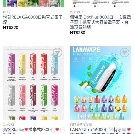
RELX
DOTPLUS
悅刻RELX GA8000口拋棄式電子
佩特里 DotPlus 8000口 一次性電
煙
子菸｜拋棄式大容量電子菸・台
灣現貨熱銷
NT$
320
NT$
280
Add to
Add to
wishlist
wishlist
XIAOKE
熱門電子煙煙彈
梟客Xiaoke
拋棄式8500口
口
LANA Ultra 16000口
特涼