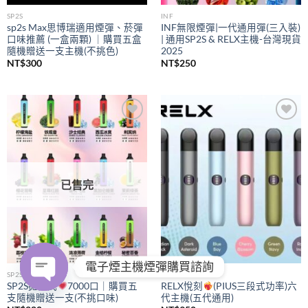
SP2S
INF
sp2s Max思博瑞適用煙彈、菸彈
INF無限煙彈|一代通用彈(三入裝)
口味推薦 (一盒兩顆) ｜購買五盒
| 通用SP2S & RELX主機-台灣現貨
隨機贈送一支主機(不挑色)
2025
NT$
300
NT$
250
Add to
Add to
wishlist
wishlist
已售完
電子煙主機煙彈購買諮詢
SP2S
RELX
SP2S拋棄式
7000口｜購買五
RELX悅刻
(PIUS三段式功率)六
支隨機贈送一支(不挑口味)
代主機(五代通用)
OPEN