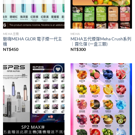
MEHA主機
MEHA
魅嗨MEHA GLOR 電子煙一代主
MEHA五代煙彈Meha Crush系列
機
｜霧化彈 (一盒三顆)
NT$
450
NT$
300
Add to
Add to
wishlist
wishlist