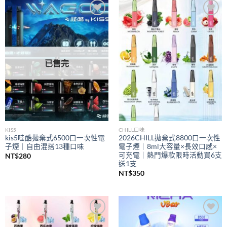
到
NT$350
Add to
Add to
wishlist
wishlist
已售完
KIS5
CHILL口味
kis5哇酷拋棄式6500口一次性電
2026CHILL拋棄式8800口一次性
子煙｜自由混搭13種口味
電子煙｜8ml大容量×長效口感×
可充電｜熱門爆款限時活動買6支
NT$
280
送1支
NT$
350
Add to
Add to