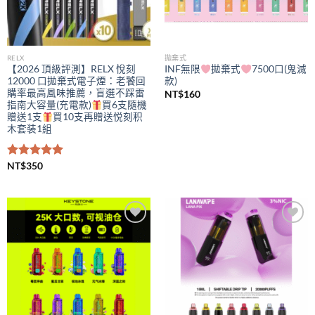
RELX
拋棄式
【2026 頂級評測】RELX 悅刻
INF無限
拋棄式
7500口(鬼滅
12000 口拋棄式電子煙：老饕回
款)
購率最高風味推薦，盲選不踩雷
NT$
160
指南大容量(充電款)
買6支隨機
贈送1支
買10支再贈送悦刻积
木套装1組
評分
NT$
350
5.00
滿分 5
Add to
Add to
wishlist
wishlist