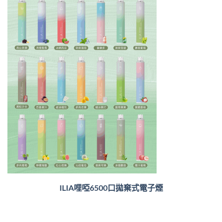
ILIA哩啞6500口
拋棄式電子煙