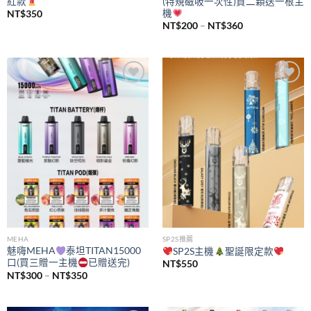
紅款
(特規磁吸一次性)買二顆送一根主
機
NT$
350
價
NT$
200
–
NT$
360
格
範
圍：
NT$200
到
NT$360
Add to
Add to
wishlist
wishlist
MEHA
SP2S推薦
魅嗨MEHA
泰坦TITAN15000
SP2S主機
聖誕限定款
口(買三贈一主機
已贈送完)
NT$
550
價
NT$
300
–
NT$
350
格
範
圍：
NT$300