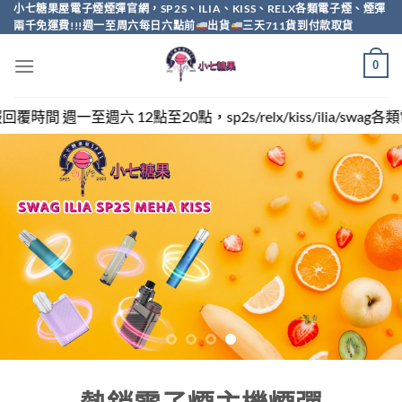
Skip
小七糖果屋電子煙煙彈官網，SP2S、ILIA、KISS、RELX各類電子煙、煙彈
兩千免運費!!!週一至周六每日六點前
出貨
三天711貨到付款取貨
to
content
0
，sp2s/relx/kiss/ilia/swag各類電子煙煙彈買越多越便