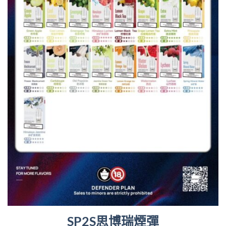
SP2S思博瑞煙彈