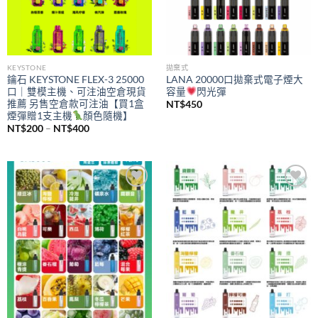
KEYSTONE
拋棄式
鑰石 KEYSTONE FLEX-3 25000
LANA 20000口拋棄式電子煙大
口｜雙模主機、可注油空倉現貨
容量
閃光彈
推薦 另售空倉款可注油【買1盒
NT$
450
煙彈贈1支主機
顏色隨機】
價
NT$
200
–
NT$
400
格
範
圍：
NT$200
到
NT$400
Add to
Add to
wishlist
wishlist