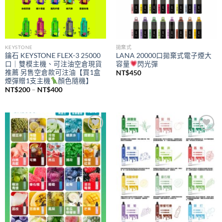
KEYSTONE
拋棄式
鑰石 KEYSTONE FLEX-3 25000
LANA 20000口拋棄式電子煙大
口｜雙模主機、可注油空倉現貨
容量
閃光彈
推薦 另售空倉款可注油【買1盒
NT$
450
煙彈贈1支主機
顏色隨機】
價
NT$
200
–
NT$
400
格
範
圍：
NT$200
到
NT$400
Add to
Add to
wishlist
wishlist