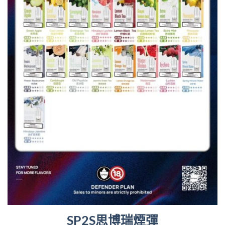
SP2S思博瑞煙彈