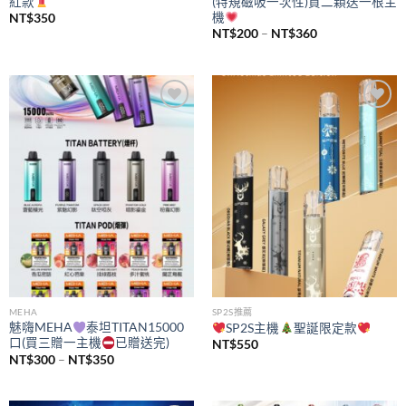
紅款
(特規磁吸一次性)買二顆送一根主
機
NT$
350
價
NT$
200
–
NT$
360
格
範
圍：
NT$200
到
NT$360
Add to
Add to
wishlist
wishlist
MEHA
SP2S推薦
魅嗨MEHA
泰坦TITAN15000
SP2S主機
聖誕限定款
口(買三贈一主機
已贈送完)
NT$
550
價
NT$
300
–
NT$
350
格
範
圍：
NT$300