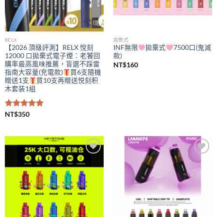
RELX
拋棄式
【2026 頂級評測】RELX 悅刻
INF無限
拋棄式
7500口(鬼滅
12000 口拋棄式電子煙：老饕回
款)
購率最高風味推薦，盲選不踩雷
NT$
160
指南大容量(充電款)
買6支隨機
贈送1支
買10支再贈送悦刻积
木套装1組
評分
NT$
350
5.00
滿分 5
Add to
Add to
wishlist
wishlist