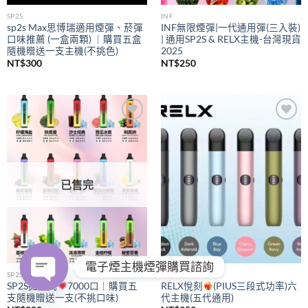
SP2S
INF
sp2s Max思博瑞適用煙彈、菸彈
INF無限煙彈|一代通用彈(三入裝)
口味推薦 (一盒兩顆) ｜購買五盒
| 通用SP2S & RELX主機-台灣現貨
隨機贈送一支主機(不挑色)
2025
NT$
300
NT$
250
Add to
Add to
wishlist
wishlist
已售完
電子煙主機煙彈購買諮詢
SP2S
RELX
SP2S拋棄式
7000口｜購買五
RELX悅刻
(PIUS三段式功率)六
支隨機贈送一支(不挑口味)
代主機(五代通用)
OPEN