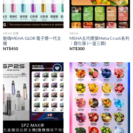
MEHA主機
MEHA
魅嗨MEHA GLOR 電子煙一代主
MEHA五代煙彈Meha Crush系列
機
｜霧化彈 (一盒三顆)
NT$
450
NT$
300
Add to
Add to
wishlist
wishlist