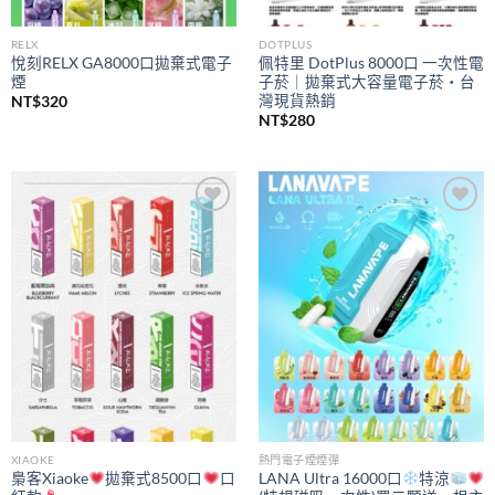
RELX
DOTPLUS
悅刻RELX GA8000口拋棄式電子
佩特里 DotPlus 8000口 一次性電
煙
子菸｜拋棄式大容量電子菸・台
灣現貨熱銷
NT$
320
NT$
280
Add to
Add to
wishlist
wishlist
XIAOKE
熱門電子煙煙彈
梟客Xiaoke
拋棄式8500口
口
LANA Ultra 16000口
特涼