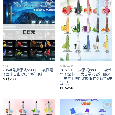
到
NT$350
Add to
Add to
wishlist
wishlist
已售完
KIS5
CHILL口味
kis5哇酷拋棄式6500口一次性電
2026CHILL拋棄式8800口一次性
子煙｜自由混搭13種口味
電子煙｜8ml大容量×長效口感×
可充電｜熱門爆款限時活動買6支
NT$
280
送1支
NT$
350
Add to
Add to