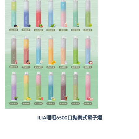
ILIA哩啞6500口
拋棄式電子煙