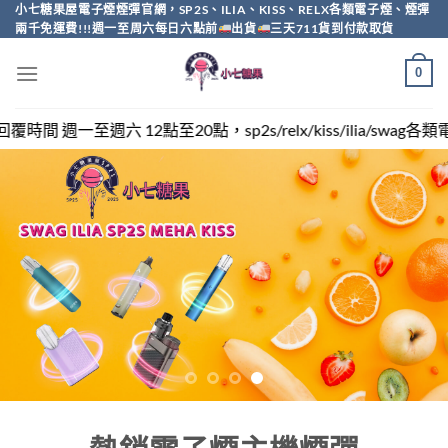
Skip
小七糖果屋電子煙煙彈官網，SP2S、ILIA、KISS、RELX各類電子煙、煙彈
兩千免運費!!!週一至周六每日六點前
出貨
三天711貨到付款取貨
to
content
0
sp2s/relx/kiss/ilia/swag各類電子煙煙彈買越多越便宜