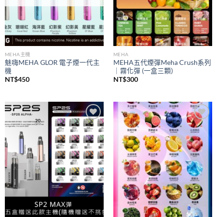
MEHA主機
MEHA
魅嗨MEHA GLOR 電子煙一代主
MEHA五代煙彈Meha Crush系列
機
｜霧化彈 (一盒三顆)
NT$
450
NT$
300
Add to
Add to
wishlist
wishlist