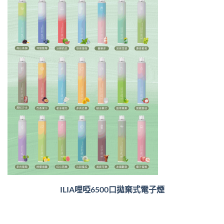
ILIA哩啞6500口
拋棄式電子煙