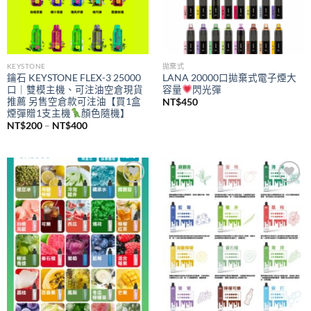
KEYSTONE
拋棄式
鑰石 KEYSTONE FLEX-3 25000
LANA 20000口拋棄式電子煙大
口｜雙模主機、可注油空倉現貨
容量
閃光彈
推薦 另售空倉款可注油【買1盒
NT$
450
煙彈贈1支主機
顏色隨機】
價
NT$
200
–
NT$
400
格
範
圍：
NT$200
到
NT$400
Add to
Add to
wishlist
wishlist