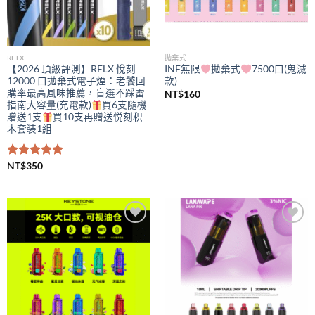
RELX
拋棄式
【2026 頂級評測】RELX 悅刻
INF無限
拋棄式
7500口(鬼滅
12000 口拋棄式電子煙：老饕回
款)
購率最高風味推薦，盲選不踩雷
NT$
160
指南大容量(充電款)
買6支隨機
贈送1支
買10支再贈送悦刻积
木套装1組
評分
NT$
350
5.00
滿分 5
Add to
Add to
wishlist
wishlist