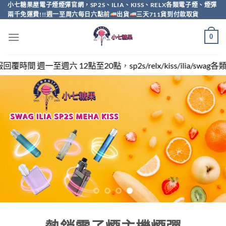
Skip
小七糖果屋電子煙煙彈官網，SP2S、ILIA、KISS、RELX各類電子煙、煙彈
兩千免運費!!!週一至周六每日六點前
出貨
三天711貨到付款取貨
to
content
0
，sp2s/relx/kiss/ilia/swag各類電子煙煙彈買越多越便