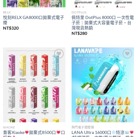
RELX
DOTPLUS
悅刻RELX GA8000口拋棄式電子
佩特里 DotPlus 8000口 一次性電
煙
子菸｜拋棄式大容量電子菸・台
灣現貨熱銷
NT$
320
NT$
280
Add to
Add to
wishlist
wishlist
XIAOKE
熱門電子煙煙彈
梟客Xiaoke
拋棄式8500口
口
LANA Ultra 16000口
特涼