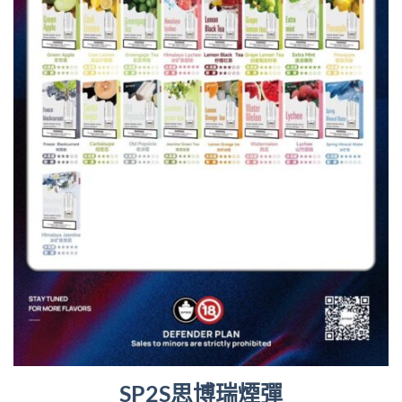
SP2S思博瑞煙彈