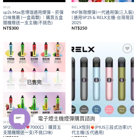
SP2S
INF
sp2s Max思博瑞適用煙彈、菸彈
INF無限煙彈|一代通用彈(三入裝)
口味推薦 (一盒兩顆) ｜購買五盒
| 通用SP2S & RELX主機-台灣現貨
隨機贈送一支主機(不挑色)
2025
NT$
300
NT$
250
Add to
Add to
wishlist
wishlist
已售完
電子煙主機煙彈購買諮詢
SP2S
RELX
SP2S拋棄式
7000口｜購買五
RELX悅刻
(PIUS三段式功率)六
支隨機贈送一支(不挑口味)
代主機(五代通用)
OPEN