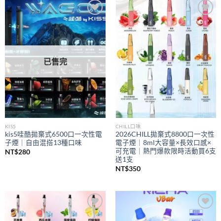
到
NT$350
Add to
Add to
wishlist
wishlist
已售完
KIS5
CHILL口味
kis5哇酷拋棄式6500口一次性電
2026CHILL拋棄式8800口一次性
子煙｜自由混搭13種口味
電子煙｜8ml大容量×長效口感×
可充電｜熱門爆款限時活動買6支
NT$
280
送1支
NT$
350
Add to
Add to