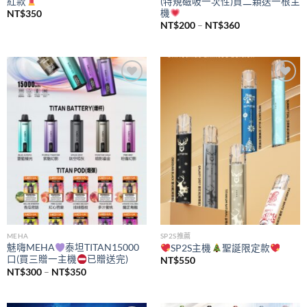
紅款
(特規磁吸一次性)買二顆送一根主
機
NT$
350
價
NT$
200
–
NT$
360
格
範
圍：
NT$200
到
NT$360
Add to
Add to
wishlist
wishlist
MEHA
SP2S推薦
魅嗨MEHA
泰坦TITAN15000
SP2S主機
聖誕限定款
口(買三贈一主機
已贈送完)
NT$
550
價
NT$
300
–
NT$
350
格
範
圍：
NT$300