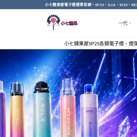
Skip
小七糖果屋電子煙煙彈官網，SP2S、ILIA、KISS、
to
content
一代
小七糖果屋SP2S各類電子煙、煙彈全網最優惠，滿兩千