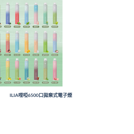
ILIA哩啞6500口
拋棄式電子煙