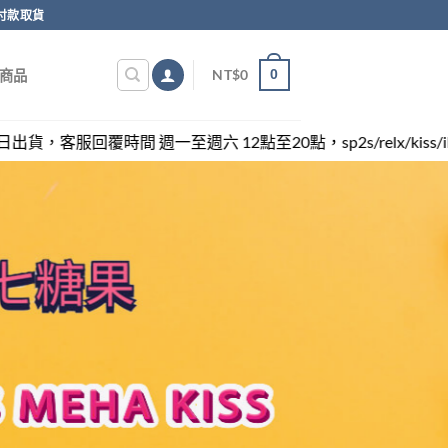
付款取貨
0
NT$
0
商品
週六 12點至20點，sp2s/relx/kiss/ilia/swag各