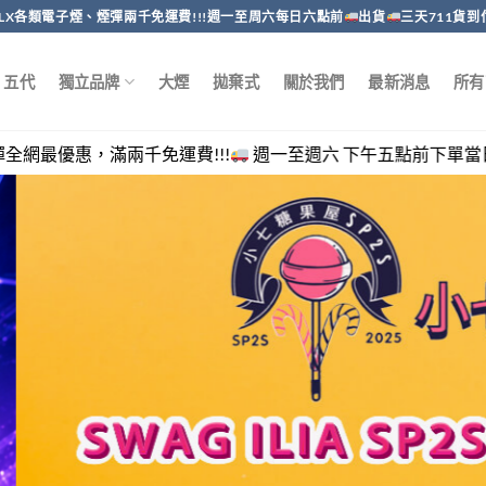
RELX各類電子煙、煙彈兩千免運費!!!週一至周六每日六點前
出貨
三天711貨到
五代
獨立品牌
大煙
拋棄式
關於我們
最新消息
所有
免運費!!!
週一至週六 下午五點前下單當日出貨，客服回覆時間 週一至