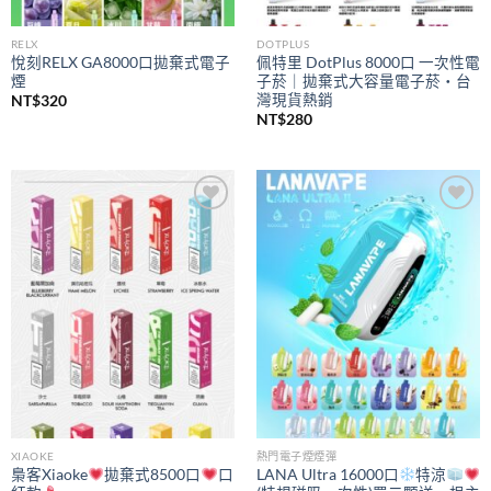
RELX
DOTPLUS
悅刻RELX GA8000口拋棄式電子
佩特里 DotPlus 8000口 一次性電
煙
子菸｜拋棄式大容量電子菸・台
灣現貨熱銷
NT$
320
NT$
280
Add to
Add to
wishlist
wishlist
XIAOKE
熱門電子煙煙彈
梟客Xiaoke
拋棄式8500口
口
LANA Ultra 16000口
特涼