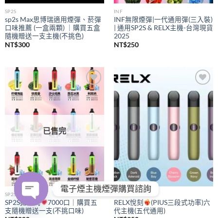
SP2S
INF
sp2s Max思博瑞適用煙彈、菸彈
INF無限煙彈|一代通用彈(三入裝)
口味推薦 (一盒兩顆) ｜購買五盒
| 通用SP2S & RELX主機-台灣現貨
隨機贈送一支主機(不挑色)
2025
NT$
300
NT$
250
Add to
Add to
wishlist
wishlist
已售完
電子煙主機煙彈購買諮詢
SP2S
RELX
SP2S拋棄式
7000口｜購買五
RELX悅刻
(PIUS三段式功率)六
支隨機贈送一支(不挑口味)
代主機(五代通用)
OPEN