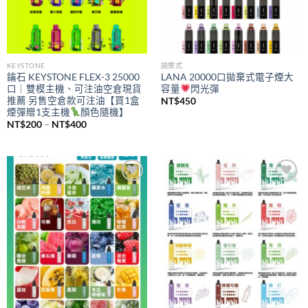
KEYSTONE
拋棄式
鑰石 KEYSTONE FLEX-3 25000
LANA 20000口拋棄式電子煙大
口｜雙模主機、可注油空倉現貨
容量
閃光彈
推薦 另售空倉款可注油【買1盒
NT$
450
煙彈贈1支主機
顏色隨機】
價
NT$
200
–
NT$
400
格
範
圍：
NT$200
到
NT$400
Add to
Add to
wishlist
wishlist