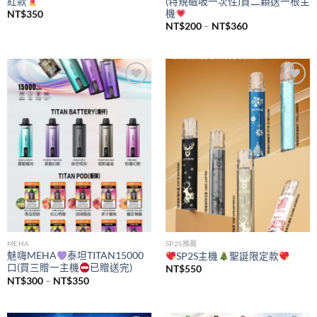
紅款
(特規磁吸一次性)買二顆送一根主
機
NT$
350
價
NT$
200
–
NT$
360
格
範
圍：
NT$200
到
NT$360
Add to
Add to
wishlist
wishlist
MEHA
SP2S推薦
魅嗨MEHA
泰坦TITAN15000
SP2S主機
聖誕限定款
口(買三贈一主機
已贈送完)
NT$
550
價
NT$
300
–
NT$
350
格
範
圍：
NT$300