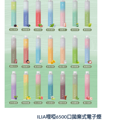
ILIA哩啞6500口
拋棄式電子煙