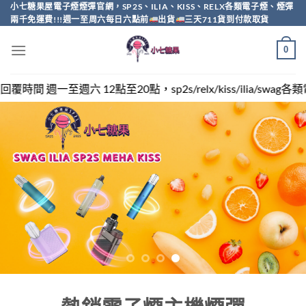
Skip
小七糖果屋電子煙煙彈官網，SP2S、ILIA、KISS、RELX各類電子煙、煙彈
兩千免運費!!!週一至周六每日六點前
出貨
三天711貨到付款取貨
to
content
0
，sp2s/relx/kiss/ilia/swag各類電子煙煙彈買越多越便