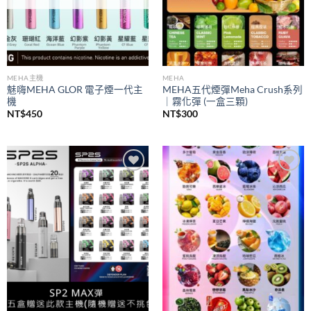
MEHA主機
MEHA
魅嗨MEHA GLOR 電子煙一代主
MEHA五代煙彈Meha Crush系列
機
｜霧化彈 (一盒三顆)
NT$
450
NT$
300
Add to
Add to
wishlist
wishlist