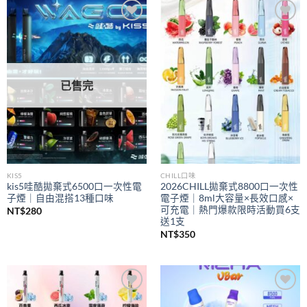
到
NT$350
Add to
Add to
wishlist
wishlist
已售完
KIS5
CHILL口味
kis5哇酷拋棄式6500口一次性電
2026CHILL拋棄式8800口一次性
子煙｜自由混搭13種口味
電子煙｜8ml大容量×長效口感×
可充電｜熱門爆款限時活動買6支
NT$
280
送1支
NT$
350
Add to
Add to