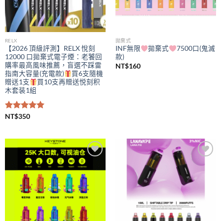
RELX
拋棄式
【2026 頂級評測】RELX 悅刻
INF無限
拋棄式
7500口(鬼滅
12000 口拋棄式電子煙：老饕回
款)
購率最高風味推薦，盲選不踩雷
NT$
160
指南大容量(充電款)
買6支隨機
贈送1支
買10支再贈送悦刻积
木套装1組
評分
NT$
350
5.00
滿分 5
Add to
Add to
wishlist
wishlist