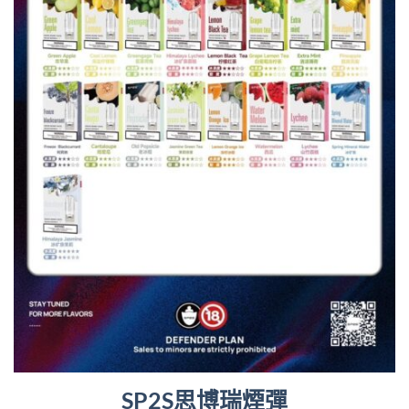
SP2S思博瑞煙彈