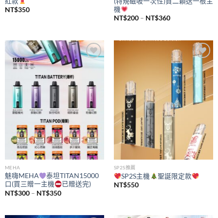
紅款
(特規磁吸一次性)買二顆送一根主
機
NT$
350
價
NT$
200
–
NT$
360
格
範
圍：
NT$200
到
NT$360
Add to
Add to
wishlist
wishlist
MEHA
SP2S推薦
魅嗨MEHA
泰坦TITAN15000
SP2S主機
聖誕限定款
口(買三贈一主機
已贈送完)
NT$
550
價
NT$
300
–
NT$
350
格
範
圍：
NT$300