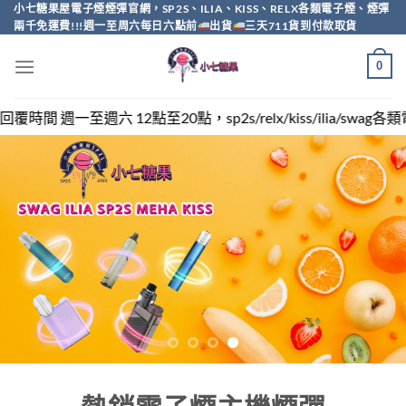
Skip
小七糖果屋電子煙煙彈官網，SP2S、ILIA、KISS、RELX各類電子煙、煙彈
兩千免運費!!!週一至周六每日六點前
出貨
三天711貨到付款取貨
to
content
0
sp2s/relx/kiss/ilia/swag各類電子煙煙彈買越多越便宜