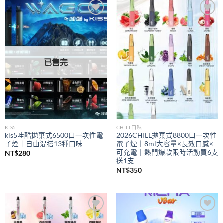
到
NT$350
Add to
Add to
wishlist
wishlist
已售完
KIS5
CHILL口味
kis5哇酷拋棄式6500口一次性電
2026CHILL拋棄式8800口一次性
子煙｜自由混搭13種口味
電子煙｜8ml大容量×長效口感×
可充電｜熱門爆款限時活動買6支
NT$
280
送1支
NT$
350
Add to
Add to