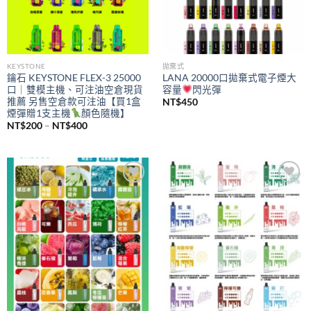
KEYSTONE
拋棄式
鑰石 KEYSTONE FLEX-3 25000
LANA 20000口拋棄式電子煙大
口｜雙模主機、可注油空倉現貨
容量
閃光彈
推薦 另售空倉款可注油【買1盒
NT$
450
煙彈贈1支主機
顏色隨機】
價
NT$
200
–
NT$
400
格
範
圍：
NT$200
到
NT$400
Add to
Add to
wishlist
wishlist