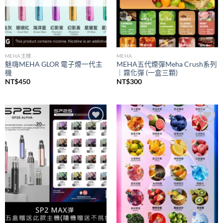
MEHA主機
MEHA
魅嗨MEHA GLOR 電子煙一代主
MEHA五代煙彈Meha Crush系列
機
｜霧化彈 (一盒三顆)
NT$
450
NT$
300
Add to
Add to
wishlist
wishlist