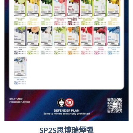
SP2S思博瑞煙彈