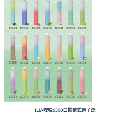
ILIA哩啞6500口
拋棄式電子煙