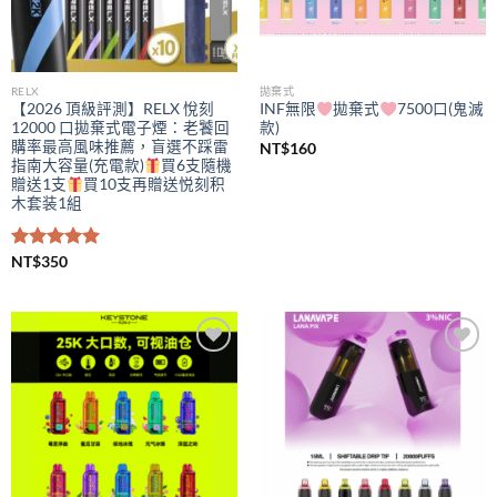
RELX
拋棄式
【2026 頂級評測】RELX 悅刻
INF無限
拋棄式
7500口(鬼滅
12000 口拋棄式電子煙：老饕回
款)
購率最高風味推薦，盲選不踩雷
NT$
160
指南大容量(充電款)
買6支隨機
贈送1支
買10支再贈送悦刻积
木套装1組
評分
NT$
350
5.00
滿分 5
Add to
Add to
wishlist
wishlist