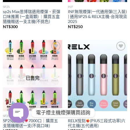
SP2S
INF
sp2s Max思博瑞適用煙彈、菸彈
INF無限煙彈|一代通用彈(三入裝)
口味推薦 (一盒兩顆) ｜購買五盒
| 通用SP2S & RELX主機-台灣現貨
隨機贈送一支主機(不挑色)
2025
NT$
300
NT$
250
Add to
Add to
wishlist
wishlist
已售完
電子煙主機煙彈購買諮詢
SP2S
RELX
SP2S拋棄式
7000口｜購買五
RELX悅刻
(PIUS三段式功率)六
支隨機贈送一支(不挑口味)
代主機(五代通用)
OPEN