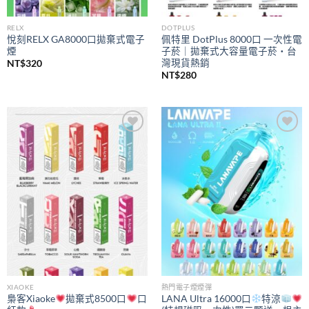
RELX
DOTPLUS
悅刻RELX GA8000口拋棄式電子
佩特里 DotPlus 8000口 一次性電
煙
子菸｜拋棄式大容量電子菸・台
灣現貨熱銷
NT$
320
NT$
280
Add to
Add to
wishlist
wishlist
XIAOKE
熱門電子煙煙彈
梟客Xiaoke
拋棄式8500口
口
LANA Ultra 16000口
特涼